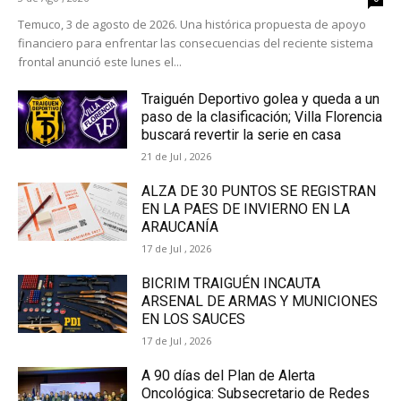
Temuco, 3 de agosto de 2026. Una histórica propuesta de apoyo
financiero para enfrentar las consecuencias del reciente sistema
frontal anunció este lunes el...
Traiguén Deportivo golea y queda a un
paso de la clasificación; Villa Florencia
buscará revertir la serie en casa
21 de Jul , 2026
ALZA DE 30 PUNTOS SE REGISTRAN
EN LA PAES DE INVIERNO EN LA
ARAUCANÍA
17 de Jul , 2026
BICRIM TRAIGUÉN INCAUTA
ARSENAL DE ARMAS Y MUNICIONES
EN LOS SAUCES
17 de Jul , 2026
A 90 días del Plan de Alerta
Oncológica: Subsecretario de Redes