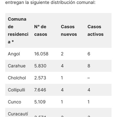
entregan la siguiente distribución comunal:
Comuna
de
N° de
Casos
Casos
residenci
casos
nuevos
activos
a *
Angol
16.058
2
6
Carahue
5.830
4
8
Cholchol
2.573
1
–
Collipulli
7.646
4
4
Cunco
5.109
1
1
Curacautí