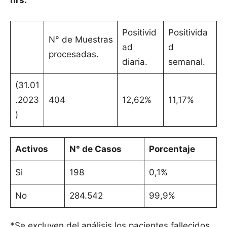
hrs.
Positivid
Positivida
N° de Muestras
ad
d
procesadas.
diaria.
semanal.
(31.01
.2023
404
12,62%
11,17%
)
Activos
N° de Casos
Porcentaje
Si
198
0,1%
No
284.542
99,9%
*Se excluyen del análisis los pacientes fallecidos.