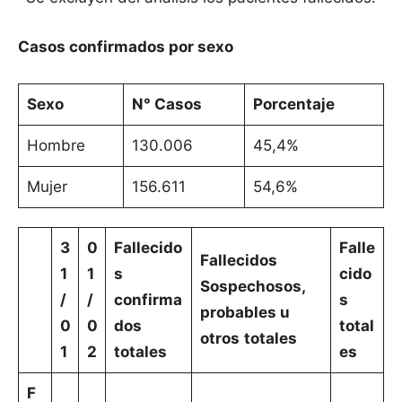
Casos confirmados por sexo
Sexo
N° Casos
Porcentaje
Hombre
130.006
45,4%
Mujer
156.611
54,6%
3
0
Fallecido
Falle
Fallecidos
1
1
s
cido
Sospechosos,
/
/
confirma
s
probables u
0
0
dos
total
otros
totales
1
2
totales
es
F