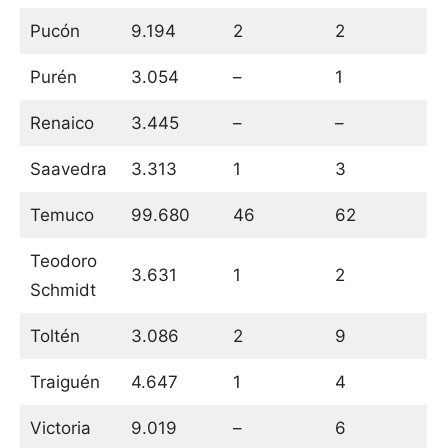
Pucón
9.194
2
2
Purén
3.054
–
1
Renaico
3.445
–
–
Saavedra
3.313
1
3
Temuco
99.680
46
62
Teodoro
3.631
1
2
Schmidt
Toltén
3.086
2
9
Traiguén
4.647
1
4
Victoria
9.019
–
6