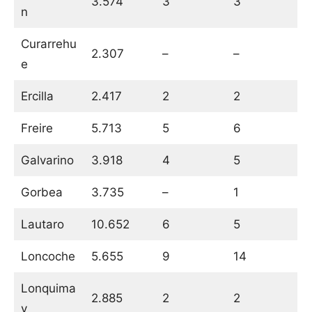
3.574
3
3
n
Curarrehu
2.307
–
–
e
Ercilla
2.417
2
2
Freire
5.713
5
6
Galvarino
3.918
4
5
Gorbea
3.735
–
1
Lautaro
10.652
6
5
Loncoche
5.655
9
14
Lonquima
2.885
2
2
y