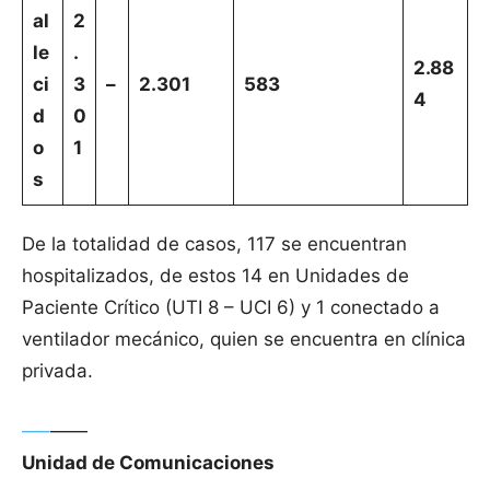
al
2
le
.
2.88
ci
3
–
2.301
583
4
d
0
o
1
s
De la totalidad de casos, 117 se encuentran
hospitalizados, de estos 14 en Unidades de
Paciente Crítico (UTI 8 – UCI 6) y 1 conectado a
ventilador mecánico, quien se encuentra en clínica
privada.
—–
——
Unidad de Comunicaciones