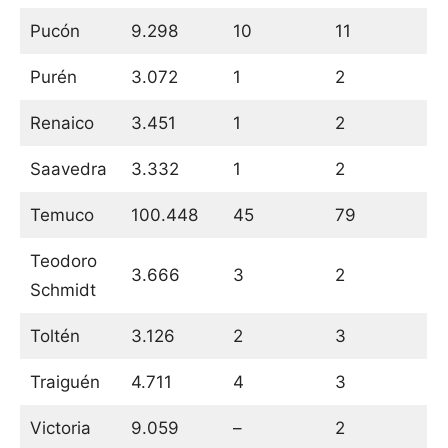
Pucón
9.298
10
11
Purén
3.072
1
2
Renaico
3.451
1
2
Saavedra
3.332
1
2
Temuco
100.448
45
79
Teodoro
3.666
3
2
Schmidt
Toltén
3.126
2
3
Traiguén
4.711
4
3
Victoria
9.059
–
2