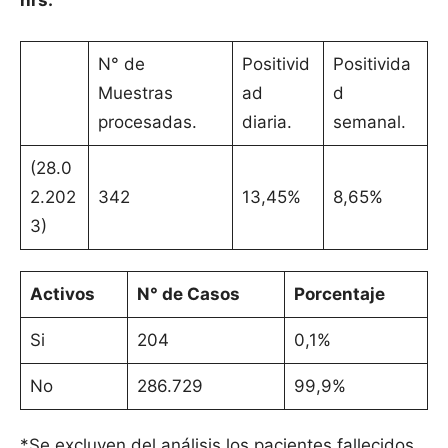
hrs.
N° de
Positivid
Positivida
Muestras
ad
d
procesadas.
diaria.
semanal.
(28.0
2.202
342
13,45%
8,65%
3)
Activos
N° de Casos
Porcentaje
Si
204
0,1%
No
286.729
99,9%
*Se excluyen del análisis los pacientes fallecidos.