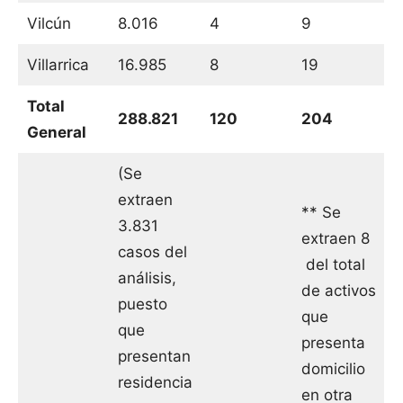
Vilcún
8.016
4
9
Villarrica
16.985
8
19
Total
288.821
120
204
General
(Se
extraen
** Se
3.831
extraen 8
casos del
del total
análisis,
de activos
puesto
que
que
presenta
presentan
domicilio
residencia
en otra