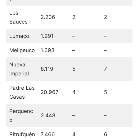
Los
2.206
2
2
Sauces
Lumaco
1.991
–
–
Melipeuco
1.693
–
–
Nueva
8.119
5
7
Imperial
Padre Las
20.967
4
5
Casas
Perquenc
2.448
–
–
o
Pitrufquén
7.466
4
6