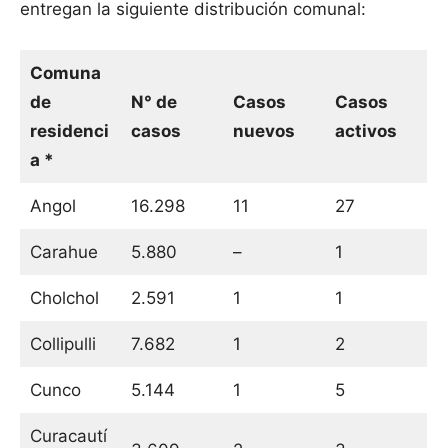
entregan la siguiente distribución comunal:
Comuna
de
N° de
Casos
Casos
residenci
casos
nuevos
activos
a *
Angol
16.298
11
27
Carahue
5.880
–
1
Cholchol
2.591
1
1
Collipulli
7.682
1
2
Cunco
5.144
1
5
Curacautí