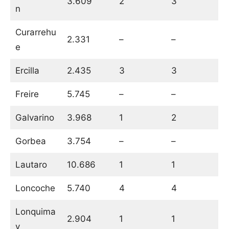
3.609
2
3
n
Curarrehu
2.331
–
–
e
Ercilla
2.435
3
3
Freire
5.745
–
–
Galvarino
3.968
1
2
Gorbea
3.754
–
–
Lautaro
10.686
1
1
Loncoche
5.740
4
4
Lonquima
2.904
1
1
y