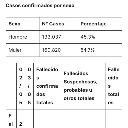
Casos confirmados por sexo
Sexo
N° Casos
Porcentaje
Hombre
133.037
45,3%
Mujer
160.820
54,7%
0
0
Fallecido
Falle
Fallecidos
2
3
s
cido
Sospechosos,
/
/
confirma
s
probables u
0
0
dos
total
otros
totales
5
5
totales
es
F
al
2