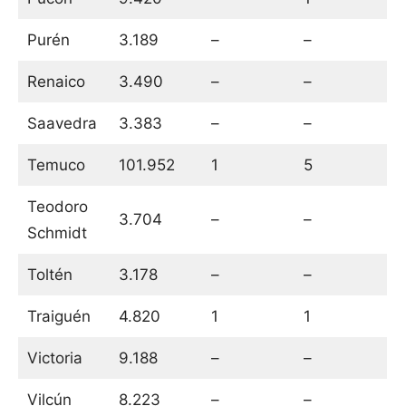
Purén
3.189
–
–
Renaico
3.490
–
–
Saavedra
3.383
–
–
Temuco
101.952
1
5
Teodoro
3.704
–
–
Schmidt
Toltén
3.178
–
–
Traiguén
4.820
1
1
Victoria
9.188
–
–
Vilcún
8.223
–
–