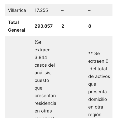
Villarrica
17.255
–
–
Total
293.857
2
8
General
(Se
extraen
** Se
3.844
extraen 0
casos del
del total
análisis,
de activos
puesto
que
que
presenta
presentan
domicilio
residencia
en otra
en otras
región.