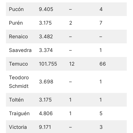
Pucón
9.405
–
4
Purén
3.175
2
7
Renaico
3.482
–
–
Saavedra
3.374
–
1
Temuco
101.755
12
66
Teodoro
3.698
–
1
Schmidt
Toltén
3.175
1
1
Traiguén
4.806
1
5
Victoria
9.171
–
3