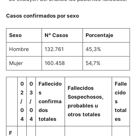
Casos confirmados por sexo
Sexo
N° Casos
Porcentaje
Hombre
132.761
45,3%
Mujer
160.458
54,7%
0
0
Fallecido
Falle
Fallecidos
2
3
s
cido
Sospechosos,
/
/
confirma
s
probables u
0
0
dos
total
otros
totales
4
4
totales
es
F