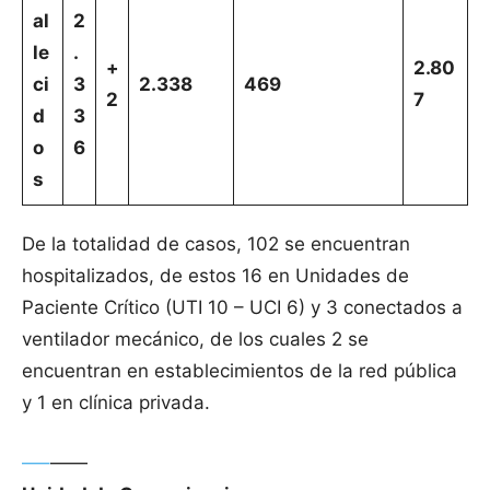
al
2
le
.
+
2.80
ci
3
2.338
469
2
7
d
3
o
6
s
De la totalidad de casos, 102 se encuentran
hospitalizados, de estos 16 en Unidades de
Paciente Crítico (UTI 10 – UCI 6) y 3 conectados a
ventilador mecánico, de los cuales 2 se
encuentran en establecimientos de la red pública
y 1 en clínica privada.
—–
——