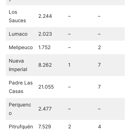
Los
2.244
–
–
Sauces
Lumaco
2.023
–
–
Melipeuco
1.752
–
2
Nueva
8.262
1
7
Imperial
Padre Las
21.055
–
7
Casas
Perquenc
2.477
–
–
o
Pitrufquén
7.529
2
4