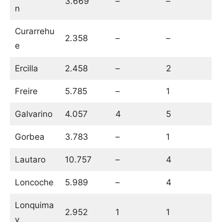
3.669
–
–
n
Curarrehu
2.358
–
–
e
Ercilla
2.458
–
2
Freire
5.785
–
1
Galvarino
4.057
4
5
Gorbea
3.783
–
1
Lautaro
10.757
–
4
Loncoche
5.989
–
4
Lonquima
2.952
1
1
y