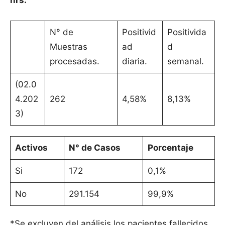
hrs.
N° de
Positivid
Positivida
Muestras
ad
d
procesadas.
diaria.
semanal.
(02.0
4.202
262
4,58%
8,13%
3)
Activos
N° de Casos
Porcentaje
Si
172
0,1%
No
291.154
99,9%
*Se excluyen del análisis los pacientes fallecidos.