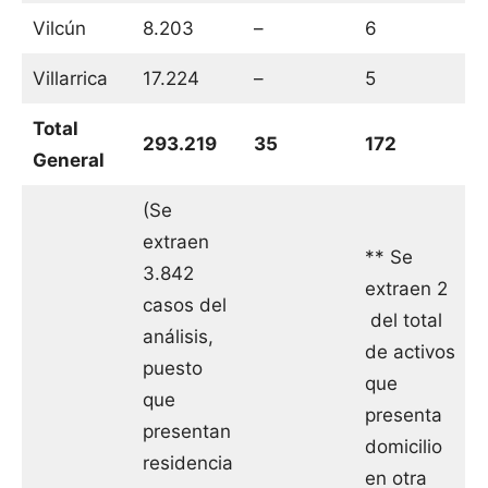
Vilcún
8.203
–
6
Villarrica
17.224
–
5
Total
293.219
35
172
General
(Se
extraen
** Se
3.842
extraen 2
casos del
del total
análisis,
de activos
puesto
que
que
presenta
presentan
domicilio
residencia
en otra