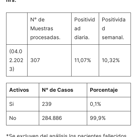
hrs.
N° de
Positivid
Positivida
Muestras
ad
d
procesadas.
diaria.
semanal.
(04.0
2.202
307
11,07%
10,32%
3)
Activos
N° de Casos
Porcentaje
Si
239
0,1%
No
284.886
99,9%
*Se excluyen del análisis los pacientes fallecidos.