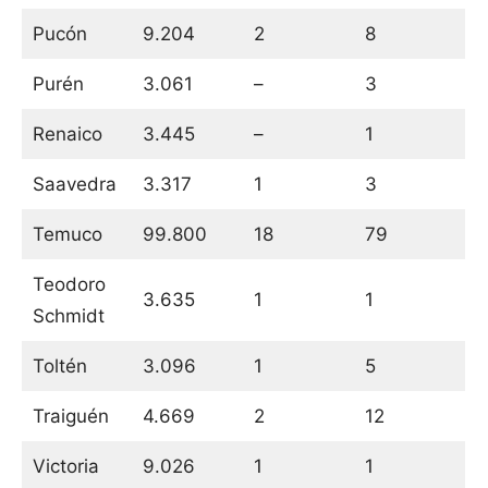
Pucón
9.204
2
8
Purén
3.061
–
3
Renaico
3.445
–
1
Saavedra
3.317
1
3
Temuco
99.800
18
79
Teodoro
3.635
1
1
Schmidt
Toltén
3.096
1
5
Traiguén
4.669
2
12
Victoria
9.026
1
1