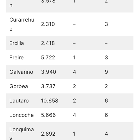
3.578
1
2
n
Curarrehu
2.310
–
3
e
Ercilla
2.418
–
–
Freire
5.722
1
3
Galvarino
3.940
4
9
Gorbea
3.737
2
2
Lautaro
10.658
2
6
Loncoche
5.666
4
6
Lonquima
2.892
1
4
y