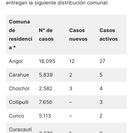
entregan la siguiente distribución comunal:
Comuna
de
N° de
Casos
Casos
residenci
casos
nuevos
activos
a *
Angol
16.095
12
27
Carahue
5.839
2
5
Cholchol
2.582
3
4
Collipulli
7.656
–
3
Cunco
5.113
–
2
Curacautí