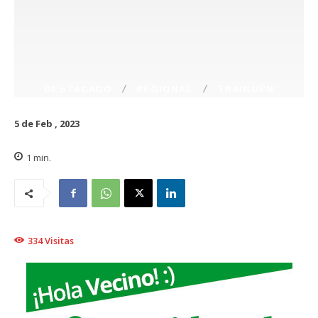
DESTACADO
REGIONAL
TRAIGUÉN
5 de Feb , 2023
1
min.
334
Visitas