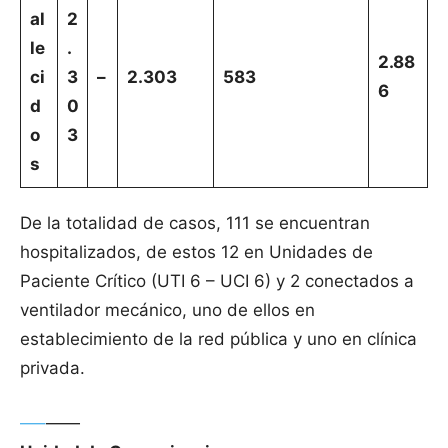
al
2
le
.
2.88
ci
3
–
2.303
583
6
d
0
o
3
s
De la totalidad de casos, 111 se encuentran
hospitalizados, de estos 12 en Unidades de
Paciente Crítico (UTI 6 – UCI 6) y 2 conectados a
ventilador mecánico, uno de ellos en
establecimiento de la red pública y uno en clínica
privada.
—–
——