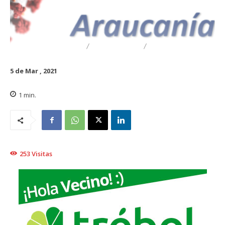
DESTACADO
REGIONAL
TRAIGUÉN
5 de Mar , 2021
1
min.
253
Visitas