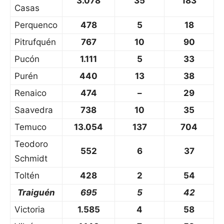
3.078
35
183
Casas
Perquenco
478
5
18
Pitrufquén
767
10
90
Pucón
1.111
5
33
Purén
440
13
38
Renaico
474
–
29
Saavedra
738
10
35
Temuco
13.054
137
704
Teodoro
552
6
37
Schmidt
Toltén
428
2
54
Traiguén
695
5
42
Victoria
1.585
4
58