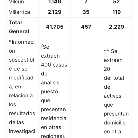
Vilcún
1.146
7
52
Villarrica
2.129
35
119
Total
41.705
457
2.229
General
*Informaci
(Se
ón
** Se
extraen
susceptibl
extraen
400 casos
e de ser
20
del
modificad
del total
análisis,
a, en
de
puesto
relación a
activos
que
los
que
presentan
resultados
presentan
residencia
de las
domicilio
en otras
investigaci
en otra
regiones).