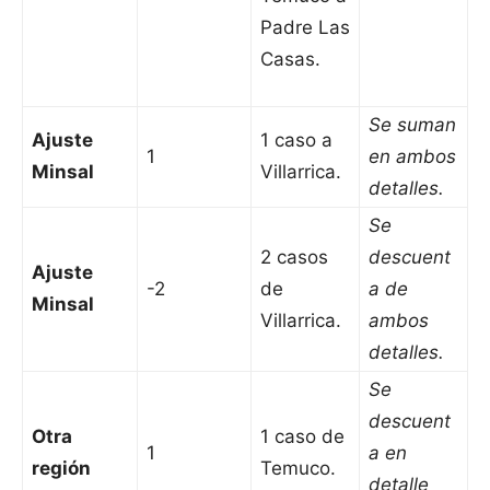
Padre Las
Casas.
Se suman
Ajuste
1 caso a
1
en ambos
Minsal
Villarrica.
detalles.
Se
2 casos
descuent
Ajuste
-2
de
a de
Minsal
Villarrica.
ambos
detalles.
Se
descuent
Otra
1 caso de
1
a en
región
Temuco.
detalle