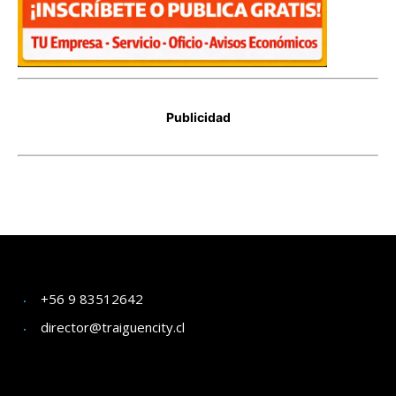
+56 9 83512642
director@traiguencity.cl