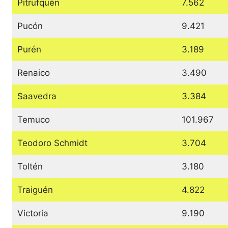
Pitrufquén
7.562
Pucón
9.421
Purén
3.189
Renaico
3.490
Saavedra
3.384
Temuco
101.967
Teodoro Schmidt
3.704
Toltén
3.180
Traiguén
4.822
Victoria
9.190