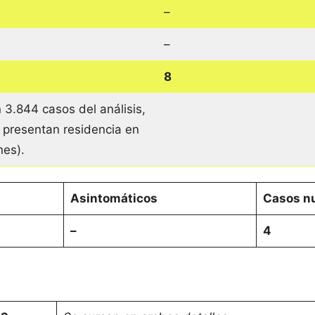
–
–
8
 3.844 casos del análisis,
 presentan residencia en
ones).
Asintomáticos
Casos nu
–
4