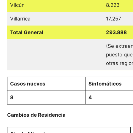
Vilcún
8.223
Villarrica
17.257
Total General
293.888
(Se extraen
puesto que
otras regi
Casos nuevos
Sintomáticos
8
4
Cambios de Residencia