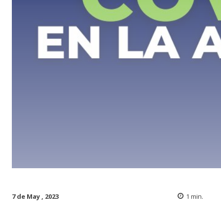
7 de May , 2023
1
min.