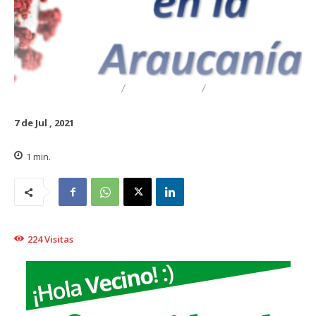
DESTACADO
REGIONAL
TRAIGUÉN
7 de Jul , 2021
1
min.
224
Visitas