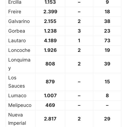
Ercilla
1.153
–
9
Freire
2.399
–
18
Galvarino
2.155
2
38
Gorbea
1.238
3
23
Lautaro
4.189
1
73
Loncoche
1.926
2
19
Lonquima
808
2
39
y
Los
879
–
15
Sauces
Lumaco
1.007
–
8
Melipeuco
469
–
–
Nueva
2.817
2
29
Imperial