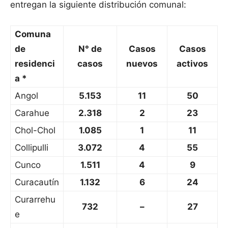
entregan la siguiente distribución comunal:
Comuna
de
N° de
Casos
Casos
residenci
casos
nuevos
activos
a *
Angol
5.153
11
50
Carahue
2.318
2
23
Chol-Chol
1.085
1
11
Collipulli
3.072
4
55
Cunco
1.511
4
9
Curacautín
1.132
6
24
Curarrehu
732
–
27
e