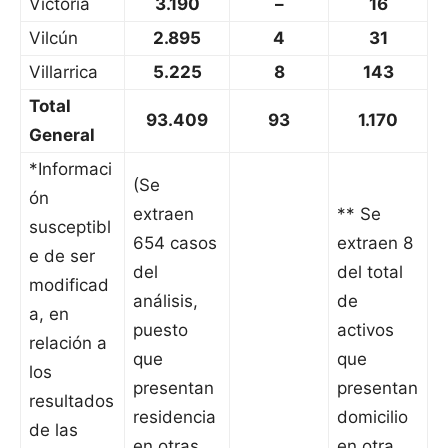
Victoria
3.190
–
16
Vilcún
2.895
4
31
Villarrica
5.225
8
143
Total
93.409
93
1.170
General
*Informaci
(Se
ón
extraen
** Se
susceptibl
654 casos
extraen 8
e de ser
del
del total
modificad
análisis,
de
a, en
puesto
activos
relación a
que
que
los
presentan
presentan
resultados
residencia
domicilio
de las
en otras
en otra