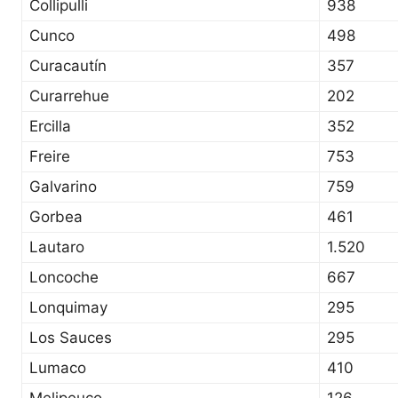
Collipulli
938
Cunco
498
Curacautín
357
Curarrehue
202
Ercilla
352
Freire
753
Galvarino
759
Gorbea
461
Lautaro
1.520
Loncoche
667
Lonquimay
295
Los Sauces
295
Lumaco
410