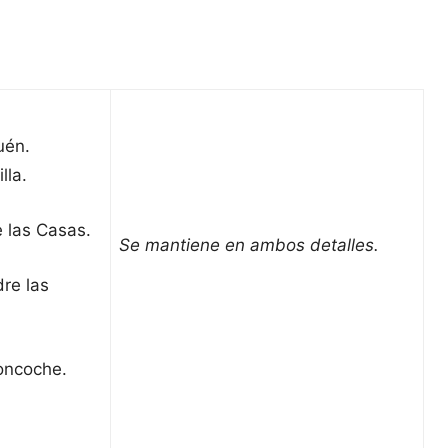
uén.
lla.
e las Casas.
Se mantiene en ambos detalles.
re las
oncoche.