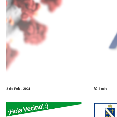
8 de Feb , 2021
1
min.