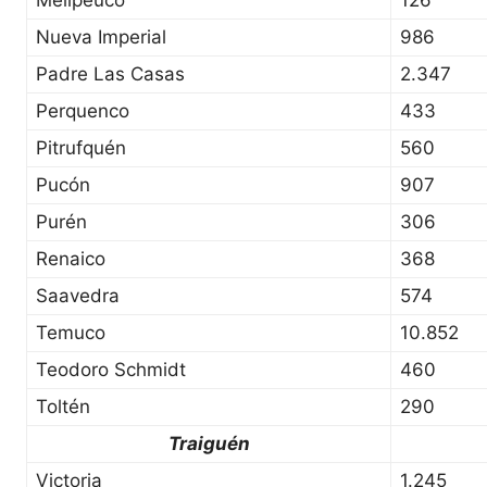
Melipeuco
126
Nueva Imperial
986
Padre Las Casas
2.347
Perquenco
433
Pitrufquén
560
Pucón
907
Purén
306
Renaico
368
Saavedra
574
Temuco
10.852
Teodoro Schmidt
460
Toltén
290
Traiguén
Victoria
1.245