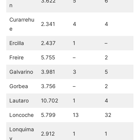
3.622
5
6
n
Curarrehu
2.341
4
4
e
Ercilla
2.437
1
–
Freire
5.755
–
2
Galvarino
3.981
3
5
Gorbea
3.756
–
2
Lautaro
10.702
1
4
Loncoche
5.799
13
32
Lonquima
2.912
1
1
y