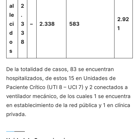
al
2
le
.
2.92
ci
3
–
2.338
583
1
d
3
o
8
s
De la totalidad de casos, 83 se encuentran
hospitalizados, de estos 15 en Unidades de
Paciente Crítico (UTI 8 – UCI 7) y 2 conectados a
ventilador mecánico, de los cuales 1 se encuentra
en establecimiento de la red pública y 1 en clínica
privada.
—–
——