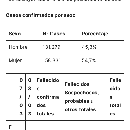
Casos confirmados por sexo
Sexo
N° Casos
Porcentaje
Hombre
131.279
45,3%
Mujer
158.331
54,7%
0
0
Fallecido
Falle
Fallecidos
7
8
s
cido
Sospechosos,
/
/
confirma
s
probables u
0
0
dos
total
otros
totales
3
3
totales
es
F