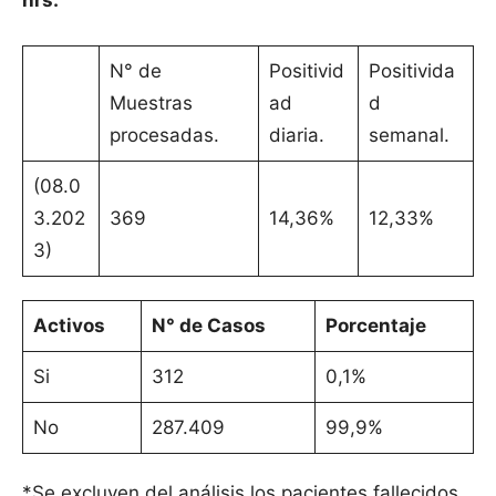
hrs.
N° de
Positivid
Positivida
Muestras
ad
d
procesadas.
diaria.
semanal.
(08.0
3.202
369
14,36%
12,33%
3)
Activos
N° de Casos
Porcentaje
Si
312
0,1%
No
287.409
99,9%
*Se excluyen del análisis los pacientes fallecidos.