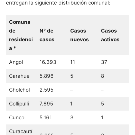
entregan la siguiente distribución comunal:
Comuna
de
N° de
Casos
Casos
residenci
casos
nuevos
activos
a *
Angol
16.393
11
37
Carahue
5.896
5
8
Cholchol
2.595
–
–
Collipulli
7.695
1
5
Cunco
5.161
3
1
Curacautí