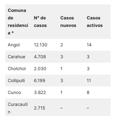
Comuna
de
N° de
Casos
Casos
residenci
casos
nuevos
activos
a *
Angol
12.130
2
14
Carahue
4.708
3
3
Cholchol
2.030
1
3
Collipulli
6.199
3
11
Cunco
3.822
1
8
Curacautí
2.715
–
–
n