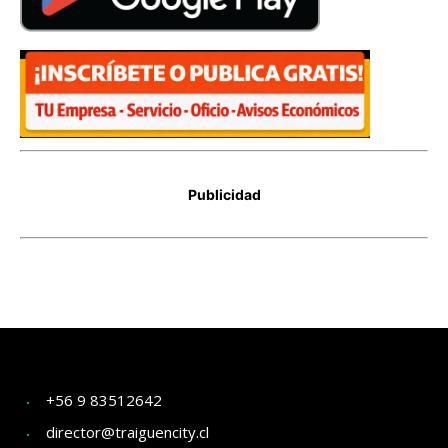
+56 9 83512642
director@traiguencity.cl