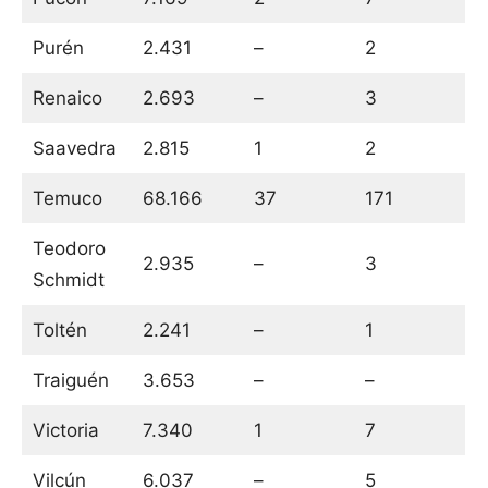
Purén
2.431
–
2
Renaico
2.693
–
3
Saavedra
2.815
1
2
Temuco
68.166
37
171
Teodoro
2.935
–
3
Schmidt
Toltén
2.241
–
1
Traiguén
3.653
–
–
Victoria
7.340
1
7
Vilcún
6.037
–
5