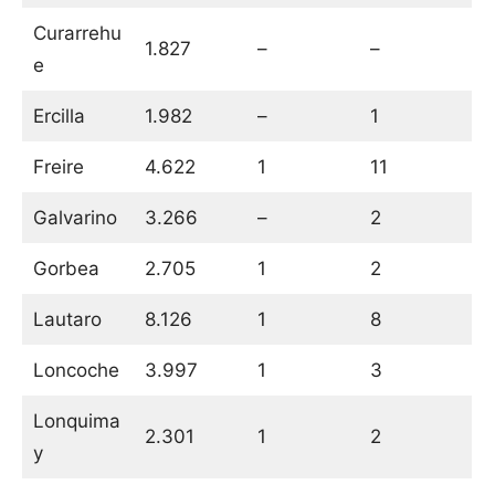
Curarrehu
1.827
–
–
e
Ercilla
1.982
–
1
Freire
4.622
1
11
Galvarino
3.266
–
2
Gorbea
2.705
1
2
Lautaro
8.126
1
8
Loncoche
3.997
1
3
Lonquima
2.301
1
2
y