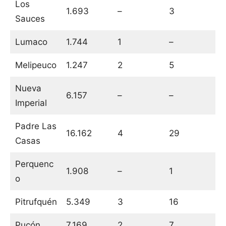
Los
1.693
–
3
Sauces
Lumaco
1.744
1
–
Melipeuco
1.247
2
5
Nueva
6.157
–
–
Imperial
Padre Las
16.162
4
29
Casas
Perquenc
1.908
–
1
o
Pitrufquén
5.349
3
16
Pucón
7.169
2
7