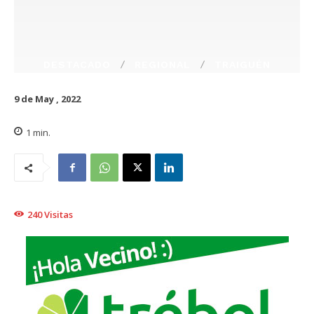
DESTACADO
REGIONAL
TRAIGUÉN
9 de May , 2022
1
min.
240
Visitas