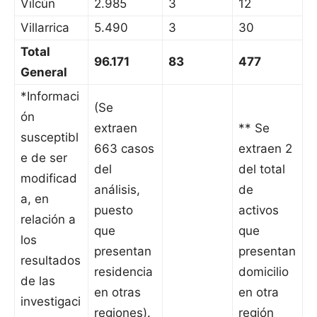
Vilcún
2.985
3
12
Villarrica
5.490
3
30
Total
96.171
83
477
General
*Informaci
(Se
ón
extraen
** Se
susceptibl
663 casos
extraen 2
e de ser
del
del total
modificad
análisis,
de
a, en
puesto
activos
relación a
que
que
los
presentan
presentan
resultados
residencia
domicilio
de las
en otras
en otra
investigaci
regiones).
región