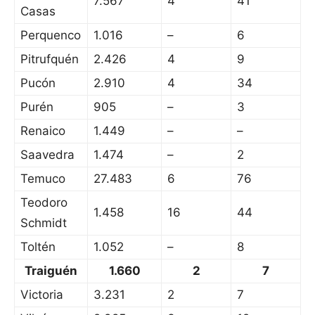
7.567
4
41
Casas
Perquenco
1.016
–
6
Pitrufquén
2.426
4
9
Pucón
2.910
4
34
Purén
905
–
3
Renaico
1.449
–
–
Saavedra
1.474
–
2
Temuco
27.483
6
76
Teodoro
1.458
16
44
Schmidt
Toltén
1.052
–
8
Traiguén
1.660
2
7
Victoria
3.231
2
7