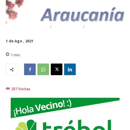
DESTACADO
REGIONAL
TRAIGUÉN
1 de Ago , 2021
1
min.
257
Visitas