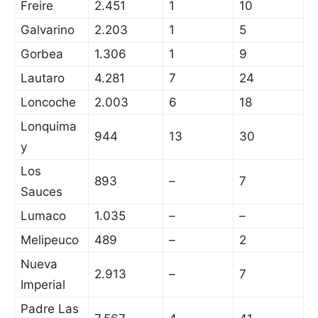
Freire
2.451
1
10
Galvarino
2.203
1
5
Gorbea
1.306
1
9
Lautaro
4.281
7
24
Loncoche
2.003
6
18
Lonquima
944
13
30
y
Los
893
–
7
Sauces
Lumaco
1.035
–
–
Melipeuco
489
–
2
Nueva
2.913
–
7
Imperial
Padre Las