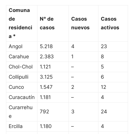
Comuna
de
N° de
Casos
Casos
residenci
casos
nuevos
activos
a *
Angol
5.218
4
23
Carahue
2.383
1
8
Chol-Chol
1.121
–
5
Collipulli
3.125
–
6
Cunco
1.547
2
12
Curacautín
1.181
–
4
Curarrehu
792
3
24
e
Ercilla
1.180
–
4