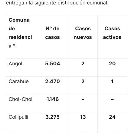
entregan la siguiente distribución comunal:
Comuna
de
N° de
Casos
Casos
residenci
casos
nuevos
activos
a *
Angol
5.504
2
20
Carahue
2.470
2
1
Chol-Chol
1.146
–
–
Collipulli
3.275
13
24