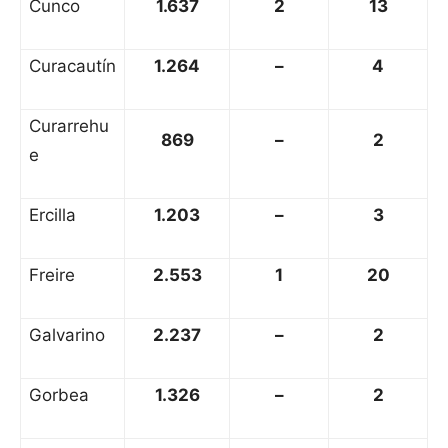
Cunco
1.637
2
13
Curacautín
1.264
–
4
Curarrehu
869
–
2
e
Ercilla
1.203
–
3
Freire
2.553
1
20
Galvarino
2.237
–
2
Gorbea
1.326
–
2