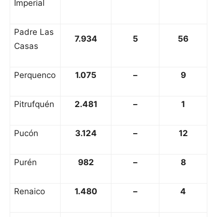
Imperial
Padre Las
7.934
5
56
Casas
Perquenco
1.075
–
9
Pitrufquén
2.481
–
1
Pucón
3.124
–
12
Purén
982
–
8
Renaico
1.480
–
4