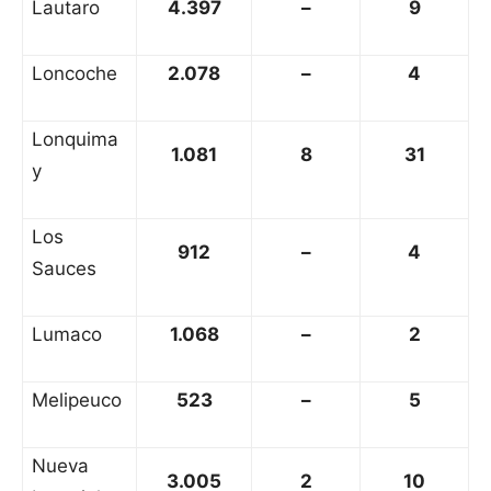
Lautaro
4.397
–
9
Loncoche
2.078
–
4
Lonquima
1.081
8
31
y
Los
912
–
4
Sauces
Lumaco
1.068
–
2
Melipeuco
523
–
5
Nueva
3.005
2
10