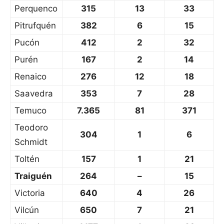
Perquenco
315
13
33
Pitrufquén
382
6
15
Pucón
412
2
32
Purén
167
2
14
Renaico
276
12
18
Saavedra
353
7
28
Temuco
7.365
81
371
Teodoro
304
1
6
Schmidt
Toltén
157
1
21
Traiguén
264
–
15
Victoria
640
4
26
Vilcún
650
7
21