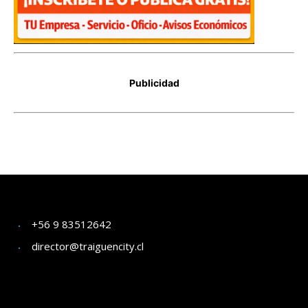
+56 9 83512642
director@traiguencity.cl