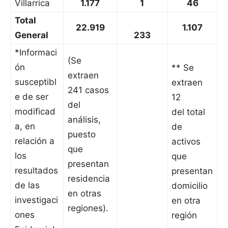
Villarrica
1.177
1
46
Total
22.919
1.107
General
233
*Informaci
(Se
ón
** Se
extraen
susceptibl
extraen
241 casos
e de ser
12
del
modificad
del total
análisis,
a, en
de
puesto
relación a
activos
que
los
que
presentan
resultados
presentan
residencia
de las
domicilio
en otras
investigaci
en otra
regiones).
ones
región