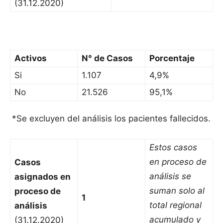
(31.12.2020)
Activos
N° de Casos
Porcentaje
Si
1.107
4,9%
No
21.526
95,1%
*Se excluyen del análisis los pacientes fallecidos.
Estos casos
en proceso de
Casos
análisis se
asignados en
suman solo al
proceso de
1
total regional
análisis
acumulado y
(31.12.2020)