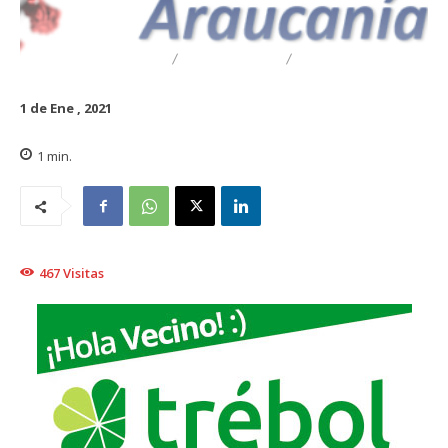
DESTACADO
REGIONAL
TRAIGUÉN
1 de Ene , 2021
1
min.
467
Visitas