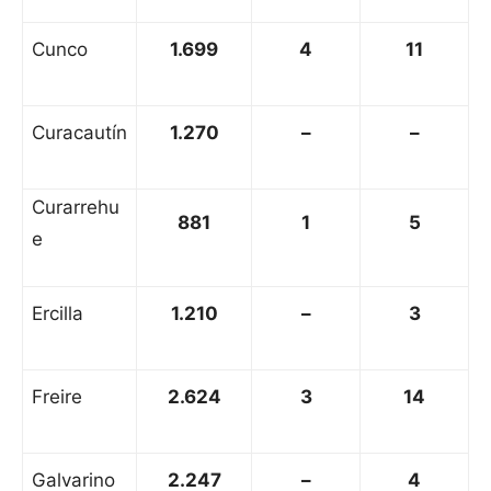
Cunco
1.699
4
11
Curacautín
1.270
–
–
Curarrehu
881
1
5
e
Ercilla
1.210
–
3
Freire
2.624
3
14
Galvarino
2.247
–
4