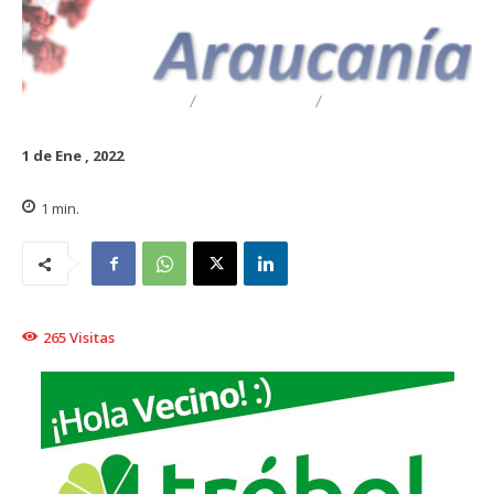
DESTACADO
REGIONAL
TRAIGUÉN
1 de Ene , 2022
1
min.
265
Visitas