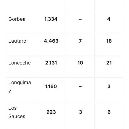
Gorbea
1.334
–
4
Lautaro
4.463
7
18
Loncoche
2.131
10
21
Lonquima
1.160
–
3
y
Los
923
3
6
Sauces