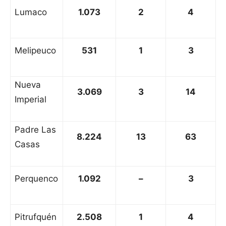
Lumaco
1.073
2
4
Melipeuco
531
1
3
Nueva
3.069
3
14
Imperial
Padre Las
8.224
13
63
Casas
Perquenco
1.092
–
3
Pitrufquén
2.508
1
4