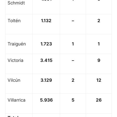
Schmidt
Toltén
1.132
–
2
Traiguén
1.723
1
1
Victoria
3.415
–
9
Vilcún
3.129
2
12
Villarrica
5.936
5
26