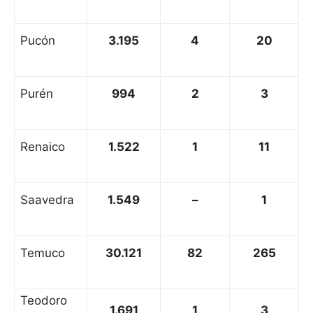
Pucón
3.195
4
20
Purén
994
2
3
Renaico
1.522
1
11
Saavedra
1.549
–
1
Temuco
30.121
82
265
Teodoro
1.691
1
3