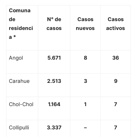
Comuna
de
N° de
Casos
Casos
residenci
casos
nuevos
activos
a *
Angol
5.671
8
36
Carahue
2.513
3
9
Chol-Chol
1.164
1
7
Collipulli
3.337
–
7