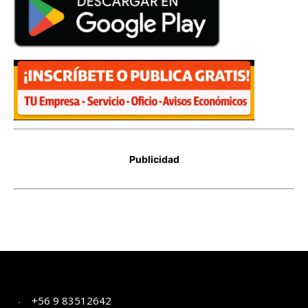
+56 9 83512642