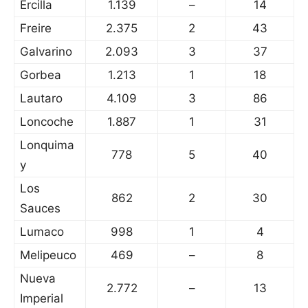
Ercilla
1.139
–
14
Freire
2.375
2
43
Galvarino
2.093
3
37
Gorbea
1.213
1
18
Lautaro
4.109
3
86
Loncoche
1.887
1
31
Lonquima
778
5
40
y
Los
862
2
30
Sauces
Lumaco
998
1
4
Melipeuco
469
–
8
Nueva
2.772
–
13
Imperial