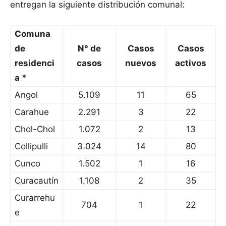
entregan la siguiente distribución comunal:
Comuna
de
N° de
Casos
Casos
residenci
casos
nuevos
activos
a *
Angol
5.109
11
65
Carahue
2.291
3
22
Chol-Chol
1.072
2
13
Collipulli
3.024
14
80
Cunco
1.502
1
16
Curacautín
1.108
2
35
Curarrehu
704
1
22
e