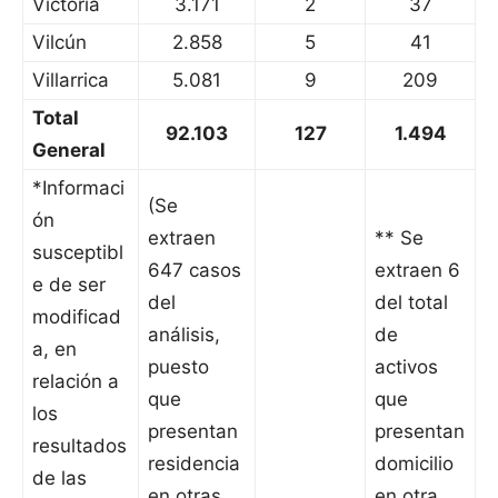
Victoria
3.171
2
37
Vilcún
2.858
5
41
Villarrica
5.081
9
209
Total
92.103
127
1.494
General
*Informaci
(Se
ón
extraen
** Se
susceptibl
647 casos
extraen 6
e de ser
del
del total
modificad
análisis,
de
a, en
puesto
activos
relación a
que
que
los
presentan
presentan
resultados
residencia
domicilio
de las
en otras
en otra