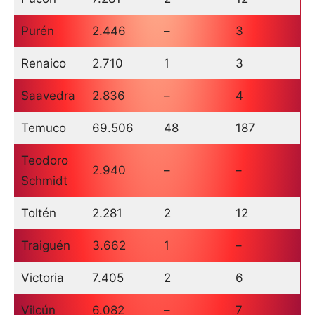
Purén
2.446
–
3
Renaico
2.710
1
3
Saavedra
2.836
–
4
Temuco
69.506
48
187
Teodoro
2.940
–
–
Schmidt
Toltén
2.281
2
12
Traiguén
3.662
1
–
Victoria
7.405
2
6
Vilcún
6.082
–
7