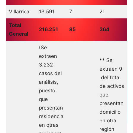
Villarrica
13.591
7
21
Total
216.251
85
364
General
(Se
extraen
** Se
3.232
extraen 9
casos del
del total
análisis,
de activos
puesto
que
que
presentan
presentan
domicilio
residencia
en otra
en otras
región