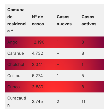
Comuna
de
N° de
Casos
Casos
residenci
casos
nuevos
activos
a *
Angol
12.190
1
8
Carahue
4.732
–
8
Cholchol
2.041
–
1
Collipulli
6.274
1
5
Cunco
3.880
–
8
Curacautí
2.745
2
11
n