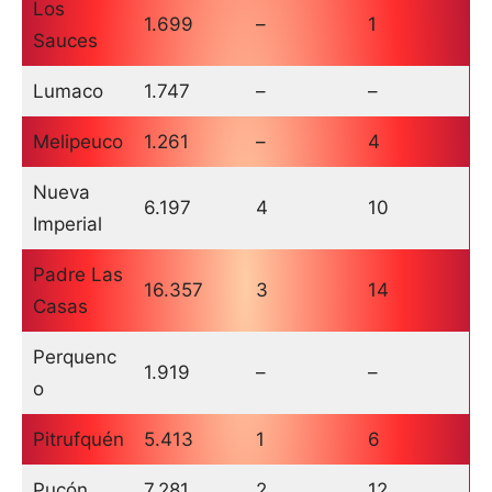
Los
1.699
–
1
Sauces
Lumaco
1.747
–
–
Melipeuco
1.261
–
4
Nueva
6.197
4
10
Imperial
Padre Las
16.357
3
14
Casas
Perquenc
1.919
–
–
o
Pitrufquén
5.413
1
6
Pucón
7.281
2
12