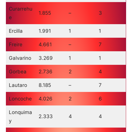
Curarrehu
1.855
–
3
e
Ercilla
1.991
1
1
Freire
4.661
–
7
Galvarino
3.269
1
1
Gorbea
2.736
2
4
Lautaro
8.185
–
7
Loncoche
4.026
2
6
Lonquima
2.333
4
4
y