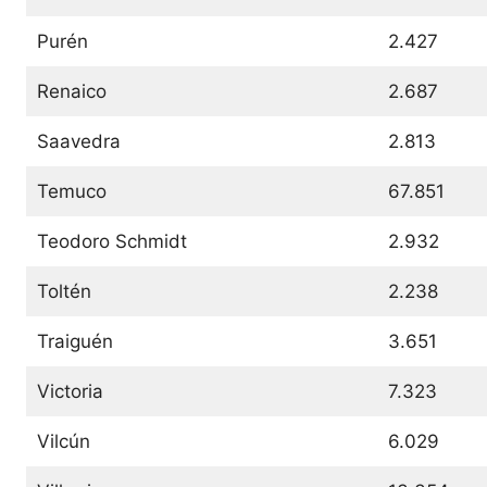
Purén
2.427
Renaico
2.687
Saavedra
2.813
Temuco
67.851
Teodoro Schmidt
2.932
Toltén
2.238
Traiguén
3.651
Victoria
7.323
Vilcún
6.029