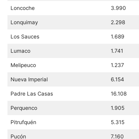
Loncoche
3.990
Lonquimay
2.298
Los Sauces
1.689
Lumaco
1.741
Melipeuco
1.237
Nueva Imperial
6.154
Padre Las Casas
16.108
Perquenco
1.905
Pitrufquén
5.315
Pucón
7.160