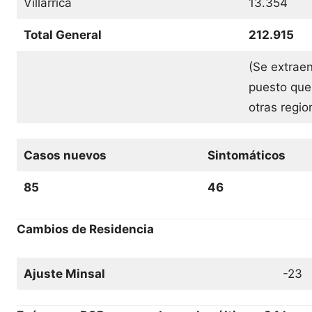
Villarrica
13.354
Total General
212.915
(Se extraen
puesto que
otras regi
Casos nuevos
Sintomáticos
85
46
Cambios de Residencia
Ajuste Minsal
-23