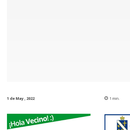
1 de May , 2022
1
min.