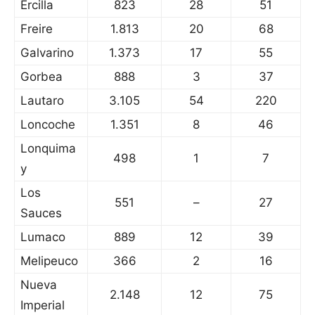
Ercilla
823
28
51
Freire
1.813
20
68
Galvarino
1.373
17
55
Gorbea
888
3
37
Lautaro
3.105
54
220
Loncoche
1.351
8
46
Lonquima
498
1
7
y
Los
551
–
27
Sauces
Lumaco
889
12
39
Melipeuco
366
2
16
Nueva
2.148
12
75
Imperial