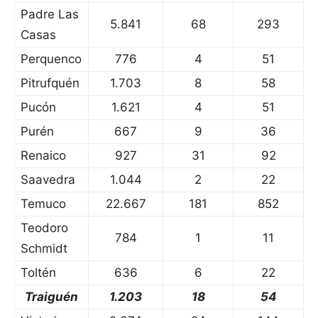
Padre Las
5.841
68
293
Casas
Perquenco
776
4
51
Pitrufquén
1.703
8
58
Pucón
1.621
4
51
Purén
667
9
36
Renaico
927
31
92
Saavedra
1.044
2
22
Temuco
22.667
181
852
Teodoro
784
1
11
Schmidt
Toltén
636
6
22
Traiguén
1.203
18
54