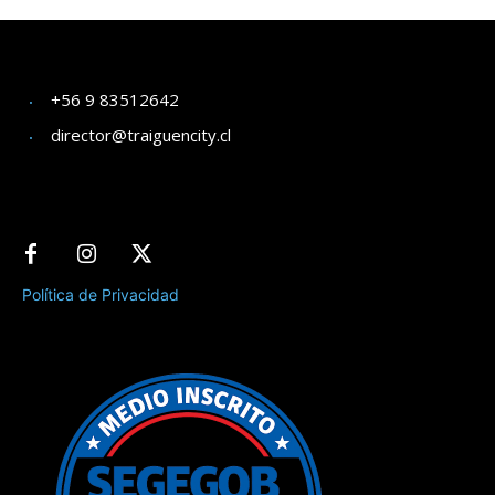
+56 9 83512642
director@traiguencity.cl
Política de Privacidad