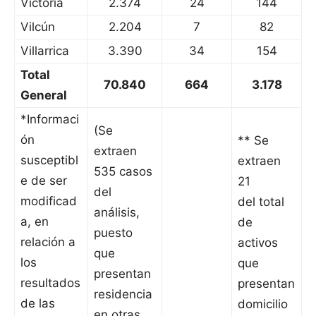
Victoria
2.374
24
144
Vilcún
2.204
7
82
Villarrica
3.390
34
154
Total
70.840
664
3.178
General
*Informaci
(Se
ón
** Se
extraen
susceptibl
extraen
535 casos
e de ser
21
del
modificad
del total
análisis,
a, en
de
puesto
relación a
activos
que
los
que
presentan
resultados
presentan
residencia
de las
domicilio
en otras