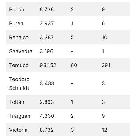
Pucón
8.738
2
9
Purén
2.937
1
6
Renaico
3.287
5
10
Saavedra
3.196
–
1
Temuco
93.152
60
291
Teodoro
3.488
–
3
Schmidt
Toltén
2.863
1
3
Traiguén
4.330
2
9
Victoria
8.732
3
12