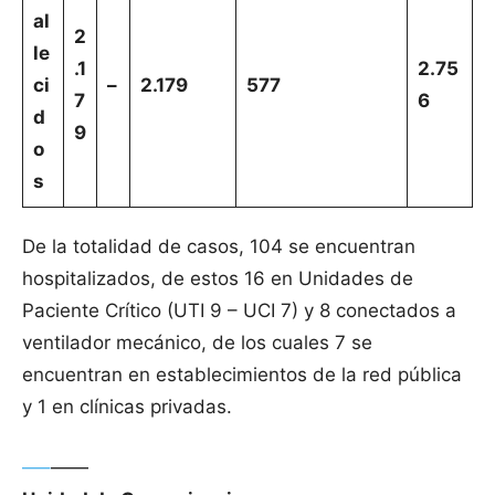
al
2
le
.1
2.75
ci
–
2.179
577
7
6
d
9
o
s
De la totalidad de casos, 104 se encuentran
hospitalizados, de estos 16 en Unidades de
Paciente Crítico (UTI 9 – UCI 7) y 8 conectados a
ventilador mecánico, de los cuales 7 se
encuentran en establecimientos de la red pública
y 1 en clínicas privadas.
—–
——