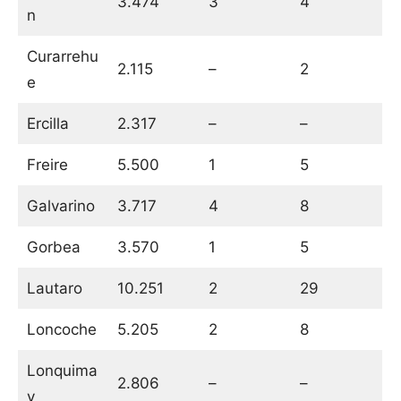
3.474
3
4
n
Curarrehu
2.115
–
2
e
Ercilla
2.317
–
–
Freire
5.500
1
5
Galvarino
3.717
4
8
Gorbea
3.570
1
5
Lautaro
10.251
2
29
Loncoche
5.205
2
8
Lonquima
2.806
–
–
y