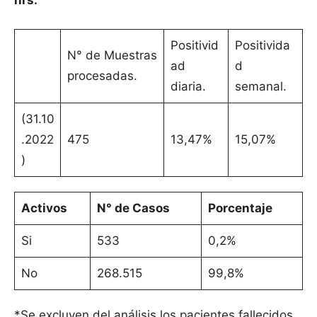
hrs.
Positivid
Positivida
N° de Muestras
ad
d
procesadas.
diaria.
semanal.
(31.10
.2022
475
13,47%
15,07%
)
Activos
N° de Casos
Porcentaje
Si
533
0,2%
No
268.515
99,8%
*Se excluyen del análisis los pacientes fallecidos.