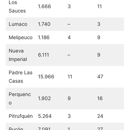
Los
1.666
3
11
Sauces
Lumaco
1.740
–
3
Melipeuco
1.186
4
9
Nueva
6.111
–
9
Imperial
Padre Las
15.966
11
47
Casas
Perquenc
1.902
9
16
o
Pitrufquén
5.264
3
24
Pucón
7.091
1
27