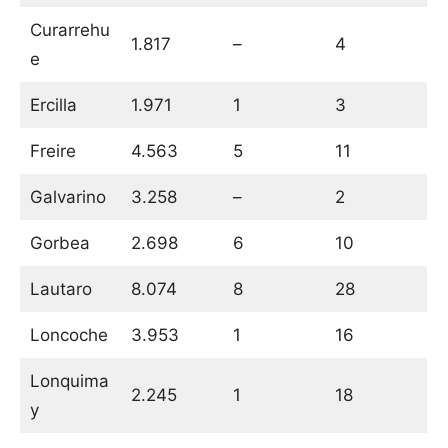
Curarrehu
1.817
–
4
e
Ercilla
1.971
1
3
Freire
4.563
5
11
Galvarino
3.258
–
2
Gorbea
2.698
6
10
Lautaro
8.074
8
28
Loncoche
3.953
1
16
Lonquima
2.245
1
18
y