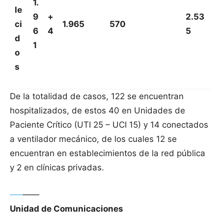
1.
le
9
+
2.53
ci
1.965
570
6
4
5
d
1
o
s
De la totalidad de casos, 122 se encuentran
hospitalizados, de estos 40 en Unidades de
Paciente Crítico (UTI 25 – UCI 15) y 14 conectados
a ventilador mecánico, de los cuales 12 se
encuentran en establecimientos de la red pública
y 2 en clínicas privadas.
—–
——
Unidad de Comunicaciones