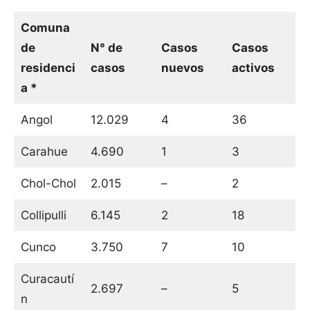
Comuna
de
N° de
Casos
Casos
residenci
casos
nuevos
activos
a *
Angol
12.029
4
36
Carahue
4.690
1
3
Chol-Chol
2.015
–
2
Collipulli
6.145
2
18
Cunco
3.750
7
10
Curacautí
2.697
–
5
n