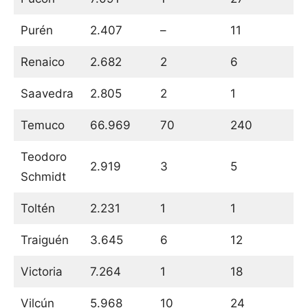
Purén
2.407
–
11
Renaico
2.682
2
6
Saavedra
2.805
2
1
Temuco
66.969
70
240
Teodoro
2.919
3
5
Schmidt
Toltén
2.231
1
1
Traiguén
3.645
6
12
Victoria
7.264
1
18
Vilcún
5.968
10
24