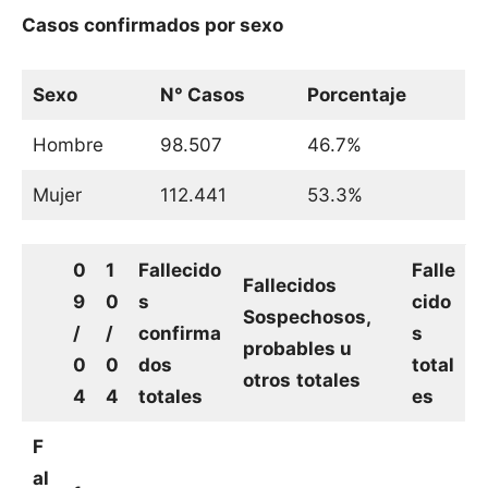
Casos confirmados por sexo
Sexo
N° Casos
Porcentaje
Hombre
98.507
46.7%
Mujer
112.441
53.3%
0
1
Fallecido
Falle
Fallecidos
9
0
s
cido
Sospechosos,
/
/
confirma
s
probables u
0
0
dos
total
otros
totales
4
4
totales
es
F
al