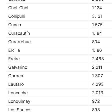
Chol-Chol
1.124
Collipulli
3.131
Cunco
1.575
Curacautín
1.184
Curarrehue
804
Ercilla
1.186
Freire
2.463
Galvarino
2.211
Gorbea
1.307
Lautaro
4.293
Loncoche
2.013
Lonquimay
972
Los Sauces
893