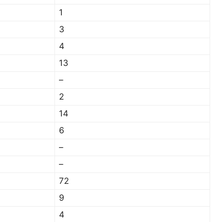
1
3
4
13
–
2
14
6
–
–
72
9
4