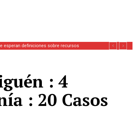
se esperan definiciones sobre recursos
iguén : 4
nía : 20 Casos