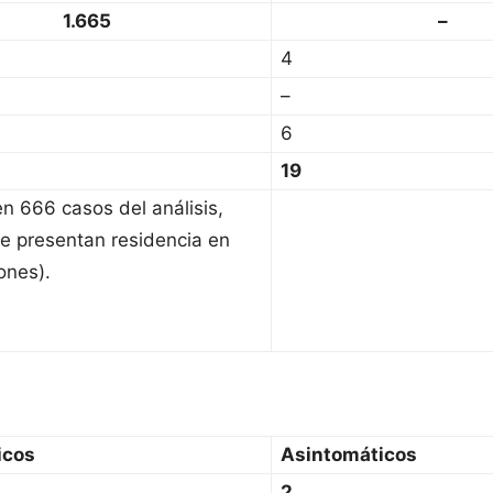
1.665
–
4
–
6
19
en 666 casos del análisis,
e presentan residencia en
ones).
icos
Asintomáticos
2