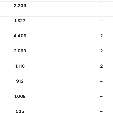
2.239
–
1.327
–
4.409
2
2.093
2
1.116
2
912
–
1.068
–
525
–