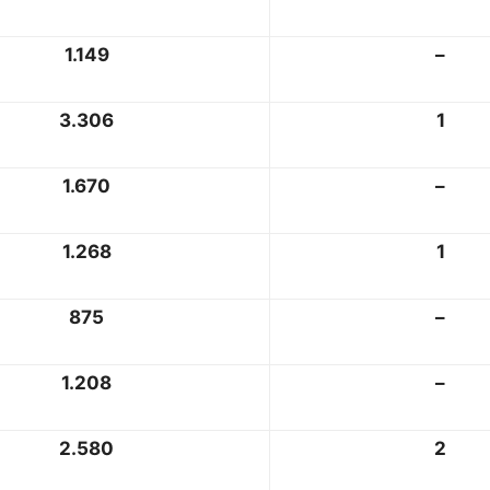
1.149
–
3.306
1
1.670
–
1.268
1
875
–
1.208
–
2.580
2