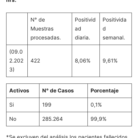
hrs.
N° de
Positivid
Positivida
Muestras
ad
d
procesadas.
diaria.
semanal.
(09.0
2.202
422
8,06%
9,61%
3)
Activos
N° de Casos
Porcentaje
Si
199
0,1%
No
285.264
99,9%
*Se excluyen del análisis los pacientes fallecidos.