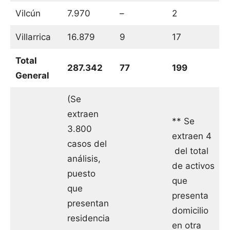
Vilcún
7.970
–
2
Villarrica
16.879
9
17
Total
287.342
77
199
General
(Se
extraen
** Se
3.800
extraen 4
casos del
del total
análisis,
de activos
puesto
que
que
presenta
presentan
domicilio
residencia
en otra