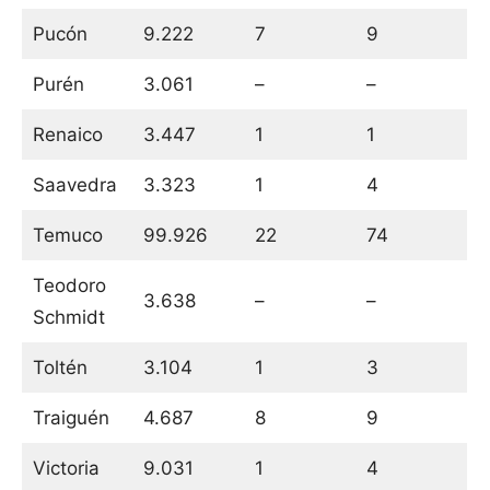
Pucón
9.222
7
9
Purén
3.061
–
–
Renaico
3.447
1
1
Saavedra
3.323
1
4
Temuco
99.926
22
74
Teodoro
3.638
–
–
Schmidt
Toltén
3.104
1
3
Traiguén
4.687
8
9
Victoria
9.031
1
4