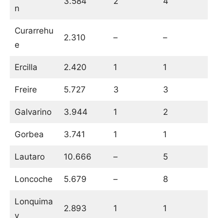
3.584
2
4
n
Curarrehu
2.310
–
–
e
Ercilla
2.420
1
1
Freire
5.727
3
3
Galvarino
3.944
1
2
Gorbea
3.741
1
1
Lautaro
10.666
–
5
Loncoche
5.679
–
8
Lonquima
2.893
1
1
y