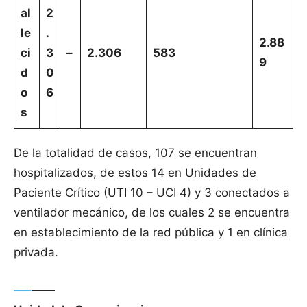
al
2
le
.
2.88
ci
3
–
2.306
583
9
d
0
o
6
s
De la totalidad de casos, 107 se encuentran
hospitalizados, de estos 14 en Unidades de
Paciente Crítico (UTI 10 – UCI 4) y 3 conectados a
ventilador mecánico, de los cuales 2 se encuentra
en establecimiento de la red pública y 1 en clínica
privada.
—–
——