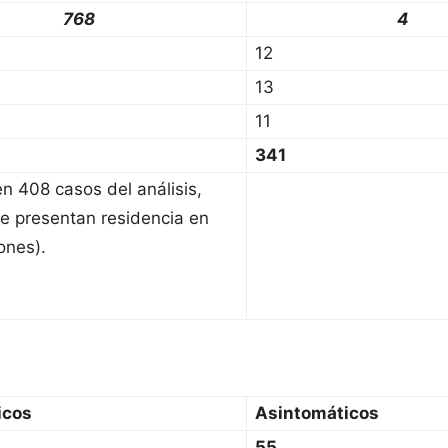
768
4
12
13
11
341
en 408 casos del análisis,
e presentan residencia en
ones).
icos
Asintomáticos
55