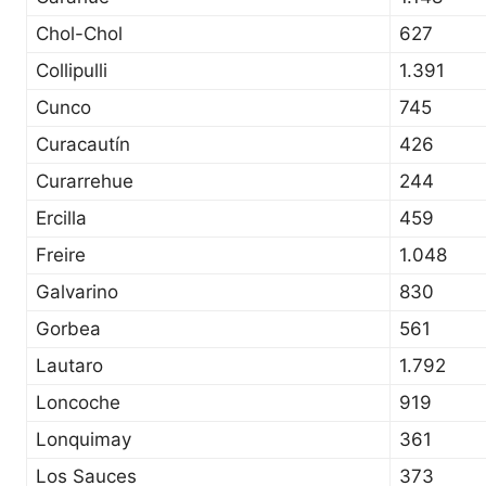
Chol-Chol
627
Collipulli
1.391
Cunco
745
Curacautín
426
Curarrehue
244
Ercilla
459
Freire
1.048
Galvarino
830
Gorbea
561
Lautaro
1.792
Loncoche
919
Lonquimay
361
Los Sauces
373