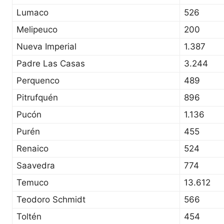
Lumaco
526
Melipeuco
200
Nueva Imperial
1.387
Padre Las Casas
3.244
Perquenco
489
Pitrufquén
896
Pucón
1.136
Purén
455
Renaico
524
Saavedra
774
Temuco
13.612
Teodoro Schmidt
566
Toltén
454