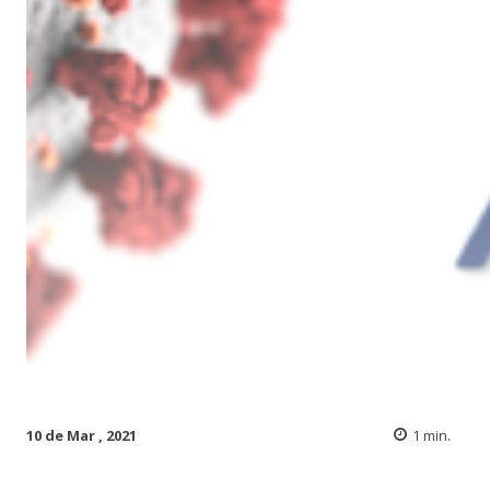
10 de Mar , 2021
1
min.