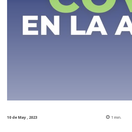
10 de May , 2023
1
min.