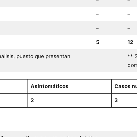
–
–
–
–
–
–
5
12
álisis, puesto que presentan
** 
domi
Asintomáticos
Casos nu
2
3