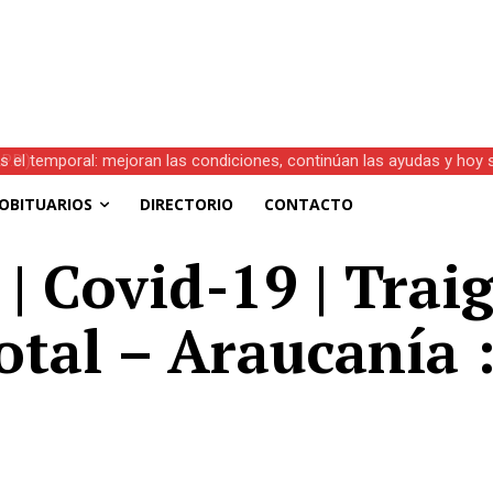
s el temporal: mejoran las condiciones, continúan las ayudas y hoy 
OBITUARIOS
DIRECTORIO
CONTACTO
 Covid-19 | Traig
otal – Araucanía 