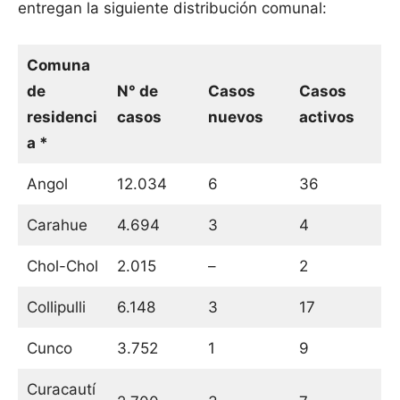
entregan la siguiente distribución comunal:
Comuna
de
N° de
Casos
Casos
residenci
casos
nuevos
activos
a *
Angol
12.034
6
36
Carahue
4.694
3
4
Chol-Chol
2.015
–
2
Collipulli
6.148
3
17
Cunco
3.752
1
9
Curacautí