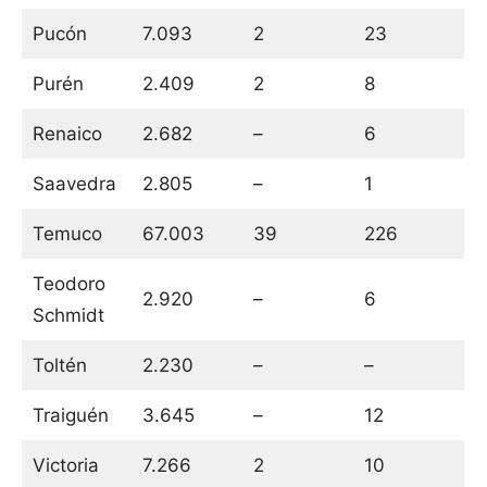
Pucón
7.093
2
23
Purén
2.409
2
8
Renaico
2.682
–
6
Saavedra
2.805
–
1
Temuco
67.003
39
226
Teodoro
2.920
–
6
Schmidt
Toltén
2.230
–
–
Traiguén
3.645
–
12
Victoria
7.266
2
10