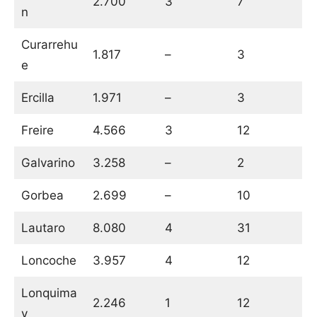
2.700
3
7
n
Curarrehu
1.817
–
3
e
Ercilla
1.971
–
3
Freire
4.566
3
12
Galvarino
3.258
–
2
Gorbea
2.699
–
10
Lautaro
8.080
4
31
Loncoche
3.957
4
12
Lonquima
2.246
1
12
y