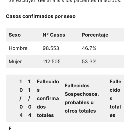
*Se excluyen del análisis los pacientes fallecidos.
Casos confirmados por sexo
Sexo
N° Casos
Porcentaje
Hombre
98.553
46.7%
Mujer
112.505
53.3%
1
1
Fallecido
Falle
Fallecidos
0
1
s
cido
Sospechosos,
/
/
confirma
s
probables u
0
0
dos
total
otros
totales
4
4
totales
es
F