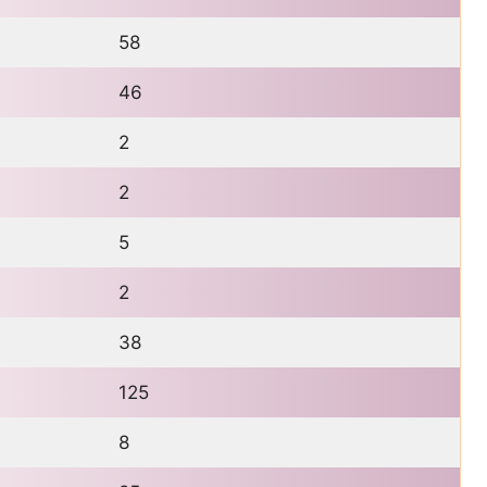
58
46
2
2
5
2
38
125
8