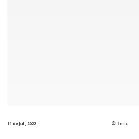
11 de Jul , 2022
1
min.