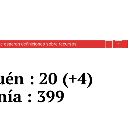
se esperan definiciones sobre recursos
uén : 20 (+4)
nía : 399