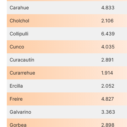
Carahue
4.833
Cholchol
2.106
Collipulli
6.439
Cunco
4.035
Curacautín
2.891
Curarrehue
1.914
Ercilla
2.052
Freire
4.827
Galvarino
3.363
Gorbea
2.898