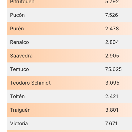
Pitrufquén
5.792
Pucón
7.526
Purén
2.478
Renaico
2.804
Saavedra
2.905
Temuco
75.625
Teodoro Schmidt
3.095
Toltén
2.421
Traiguén
3.801
Victoria
7.671