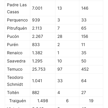
Padre Las
7.001
13
146
Casas
Perquenco
939
3
33
Pitrufquén
2.113
7
65
Pucón
2.267
28
156
Purén
833
2
11
Renaico
1.382
1
35
Saavedra
1.295
10
50
Temuco
25.753
97
452
Teodoro
1.041
33
64
Schmidt
Toltén
882
4
27
Traiguén
1.498
6
19