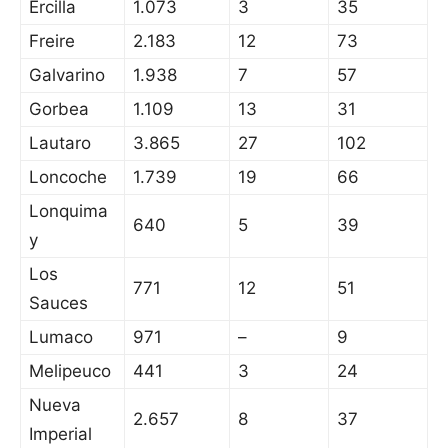
Ercilla
1.073
3
35
Freire
2.183
12
73
Galvarino
1.938
7
57
Gorbea
1.109
13
31
Lautaro
3.865
27
102
Loncoche
1.739
19
66
Lonquima
640
5
39
y
Los
771
12
51
Sauces
Lumaco
971
–
9
Melipeuco
441
3
24
Nueva
2.657
8
37
Imperial