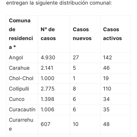
entregan la siguiente distribución comunal:
Comuna
de
N° de
Casos
Casos
residenci
casos
nuevos
activos
a *
Angol
4.930
27
142
Carahue
2.141
5
46
Chol-Chol
1.000
1
19
Collipulli
2.775
8
110
Cunco
1.398
6
34
Curacautín
1.006
6
35
Curarrehu
607
10
48
e