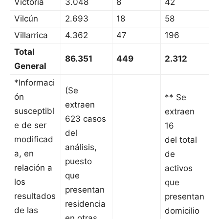
Victoria
3.048
8
42
Vilcún
2.693
18
58
Villarrica
4.362
47
196
Total
86.351
449
2.312
General
*Informaci
(Se
ón
** Se
extraen
susceptibl
extraen
623 casos
e de ser
16
del
modificad
del total
análisis,
a, en
de
puesto
relación a
activos
que
los
que
presentan
resultados
presentan
residencia
de las
domicilio
en otras