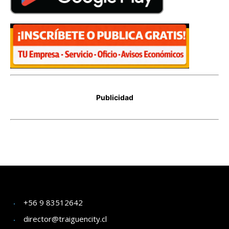
+56 9 83512642
director@traiguencity.cl