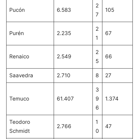
2
Pucón
6.583
105
7
2
Purén
2.235
67
1
2
Renaico
2.549
66
5
Saavedra
2.710
8
27
3
Temuco
61.407
9
1.374
6
Teodoro
1
2.766
47
Schmidt
0