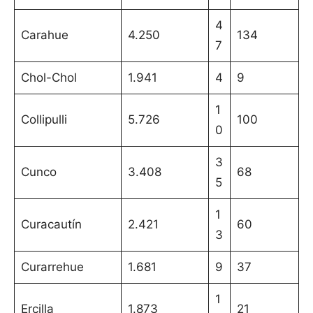
4
Carahue
4.250
134
7
Chol-Chol
1.941
4
9
1
Collipulli
5.726
100
0
3
Cunco
3.408
68
5
1
Curacautín
2.421
60
3
Curarrehue
1.681
9
37
1
Ercilla
1.873
21