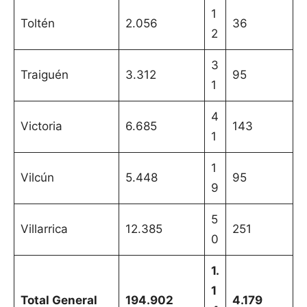
1
Toltén
2.056
36
2
3
Traiguén
3.312
95
1
4
Victoria
6.685
143
1
1
Vilcún
5.448
95
9
5
Villarrica
12.385
251
0
1.
1
Total General
194.902
4.179