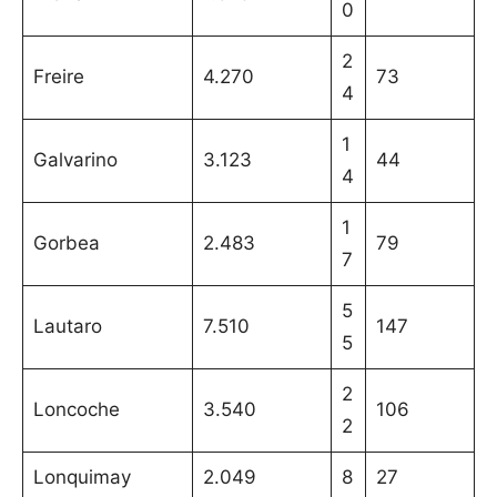
0
2
Freire
4.270
73
4
1
Galvarino
3.123
44
4
1
Gorbea
2.483
79
7
5
Lautaro
7.510
147
5
2
Loncoche
3.540
106
2
Lonquimay
2.049
8
27