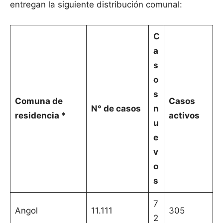
entregan la siguiente distribución comunal:
C
a
s
o
s
Comuna de
Casos
N° de casos
n
residencia *
activos
u
e
v
o
s
7
Angol
11.111
305
2