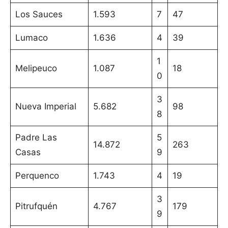
Los Sauces
1.593
7
47
Lumaco
1.636
4
39
1
Melipeuco
1.087
18
0
3
Nueva Imperial
5.682
98
8
Padre Las
5
14.872
263
Casas
9
Perquenco
1.743
4
19
3
Pitrufquén
4.767
179
9