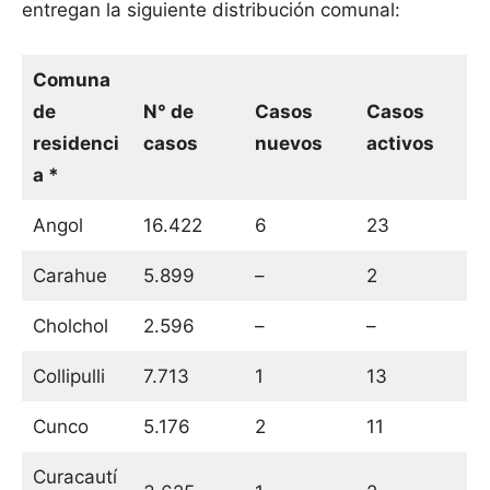
entregan la siguiente distribución comunal:
Comuna
de
N° de
Casos
Casos
residenci
casos
nuevos
activos
a *
Angol
16.422
6
23
Carahue
5.899
–
2
Cholchol
2.596
–
–
Collipulli
7.713
1
13
Cunco
5.176
2
11
Curacautí