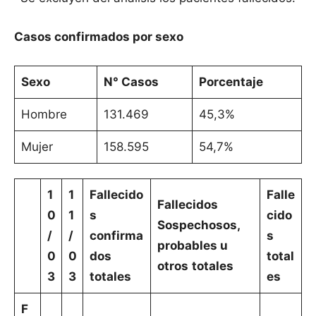
Casos confirmados por sexo
Sexo
N° Casos
Porcentaje
Hombre
131.469
45,3%
Mujer
158.595
54,7%
1
1
Fallecido
Falle
Fallecidos
0
1
s
cido
Sospechosos,
/
/
confirma
s
probables u
0
0
dos
total
otros
totales
3
3
totales
es
F