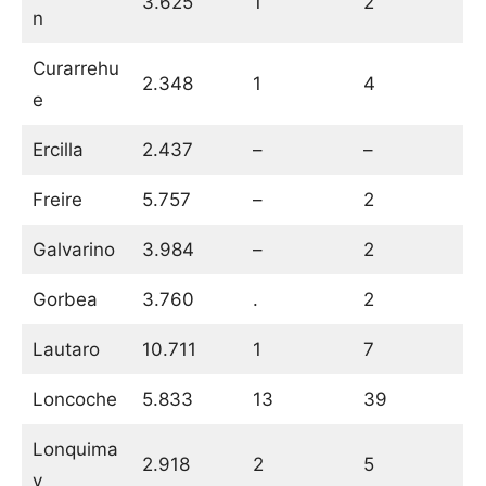
3.625
1
2
n
Curarrehu
2.348
1
4
e
Ercilla
2.437
–
–
Freire
5.757
–
2
Galvarino
3.984
–
2
Gorbea
3.760
.
2
Lautaro
10.711
1
7
Loncoche
5.833
13
39
Lonquima
2.918
2
5
y