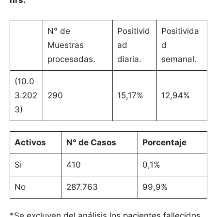
hrs.
N° de
Positivid
Positivida
Muestras
ad
d
procesadas.
diaria.
semanal.
(10.0
3.202
290
15,17%
12,94%
3)
Activos
N° de Casos
Porcentaje
Si
410
0,1%
No
287.763
99,9%
*Se excluyen del análisis los pacientes fallecidos.