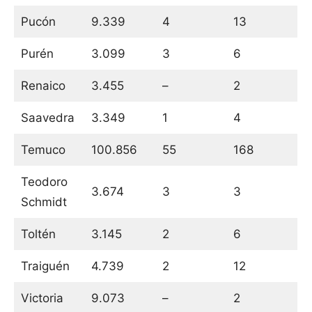
Pucón
9.339
4
13
Purén
3.099
3
6
Renaico
3.455
–
2
Saavedra
3.349
1
4
Temuco
100.856
55
168
Teodoro
3.674
3
3
Schmidt
Toltén
3.145
2
6
Traiguén
4.739
2
12
Victoria
9.073
–
2