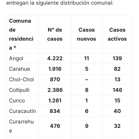
entregan la siguiente distribución comunal:
Comuna
de
N° de
Casos
Casos
residenci
casos
nuevos
activos
a *
Angol
4.222
11
139
Carahue
1.916
5
82
Chol-Chol
870
–
13
Collipulli
2.386
8
146
Cunco
1.261
1
15
Curacautín
834
6
40
Curarrehu
476
9
32
e