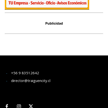
+56 9 83512642
director@traiguencity.cl