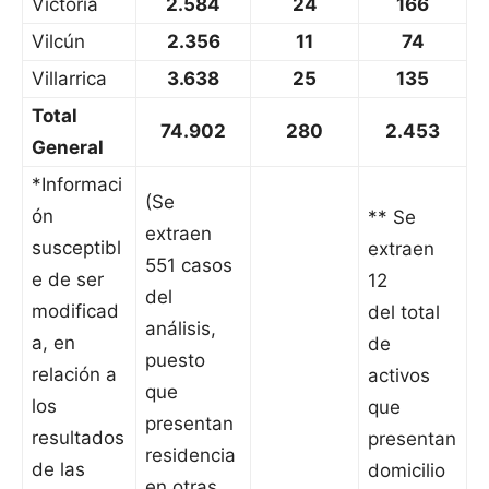
Victoria
2.584
24
166
Vilcún
2.356
11
74
Villarrica
3.638
25
135
Total
74.902
280
2.453
General
*Informaci
(Se
ón
** Se
extraen
susceptibl
extraen
551 casos
e de ser
12
del
modificad
del total
análisis,
a, en
de
puesto
relación a
activos
que
los
que
presentan
resultados
presentan
residencia
de las
domicilio
en otras