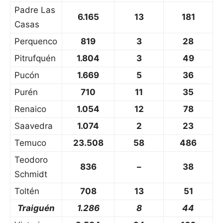
Padre Las
6.165
13
181
Casas
Perquenco
819
3
28
Pitrufquén
1.804
3
49
Pucón
1.669
5
36
Purén
710
11
35
Renaico
1.054
12
78
Saavedra
1.074
2
23
Temuco
23.508
58
486
Teodoro
836
–
38
Schmidt
Toltén
708
13
51
Traiguén
1.286
8
44