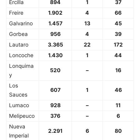
Ercilla
894
1
37
Freire
1.902
4
66
Galvarino
1.457
13
45
Gorbea
956
4
39
Lautaro
3.365
22
172
Loncoche
1.430
1
44
Lonquima
520
–
16
y
Los
607
1
46
Sauces
Lumaco
928
–
11
Melipeuco
376
–
6
Nueva
2.291
6
80
Imperial