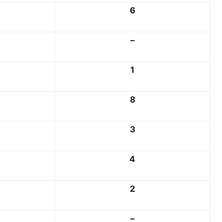
6
–
1
8
3
4
2
–