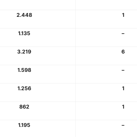
2.448
1
1.135
–
3.219
6
1.598
–
1.256
1
862
1
1.195
–