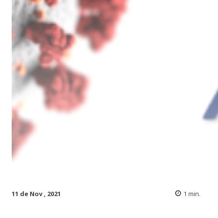
11 de Nov , 2021
1
min.