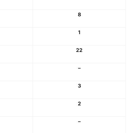
8
1
22
–
3
2
–