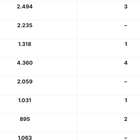
2.494
3
2.235
–
1.318
1
4.360
4
2.059
–
1.031
1
895
2
1.063
–