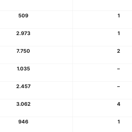
509
1
2.973
1
7.750
2
1.035
–
2.457
–
3.062
4
946
1