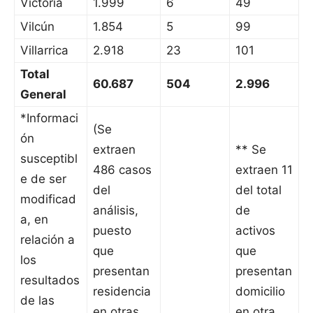
Victoria
1.999
6
49
Vilcún
1.854
5
99
Villarrica
2.918
23
101
Total
60.687
504
2.996
General
*Informaci
(Se
ón
extraen
** Se
susceptibl
486 casos
extraen 11
e de ser
del
del total
modificad
análisis,
de
a, en
puesto
activos
relación a
que
que
los
presentan
presentan
resultados
residencia
domicilio
de las
en otras
en otra