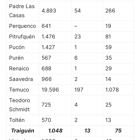
Padre Las
4.893
54
266
Casas
Perquenco
641
–
19
Pitrufquén
1.476
23
81
Pucón
1.427
1
59
Purén
567
6
35
Renaico
688
1
29
Saavedra
966
2
14
Temuco
19.596
197
1.078
Teodoro
725
4
25
Schmidt
Toltén
570
2
13
Traiguén
1.048
13
75