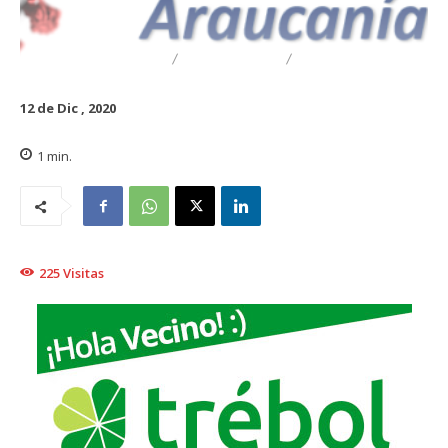
DESTACADO
REGIONAL
TRAIGUÉN
12 de Dic , 2020
1
min.
225
Visitas