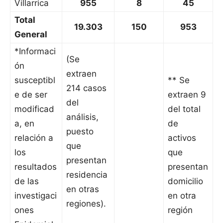
Villarrica
955
8
45
Total
19.303
150
953
General
*Informaci
(Se
ón
extraen
susceptibl
** Se
214 casos
e de ser
extraen 9
del
modificad
del total
análisis,
a, en
de
puesto
relación a
activos
que
los
que
presentan
resultados
presentan
residencia
de las
domicilio
en otras
investigaci
en otra
regiones).
ones
región