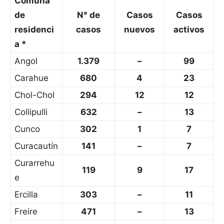
Comuna
de
N° de
Casos
Casos
residenci
casos
nuevos
activos
a *
Angol
1.379
–
99
Carahue
680
4
23
Chol-Chol
294
12
12
Collipulli
632
–
13
Cunco
302
1
7
Curacautín
141
–
7
Curarrehu
119
9
17
e
Ercilla
303
–
11
Freire
471
–
13