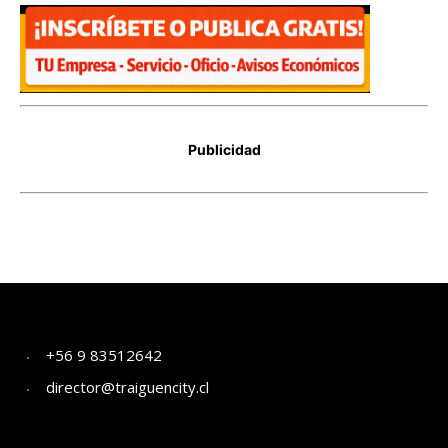
+56 9 83512642
director@traiguencity.cl