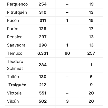
Perquenco
254
–
19
Pitrufquén
310
–
13
Pucón
311
1
15
Purén
128
–
17
Renaico
237
–
13
Saavedra
298
1
13
Temuco
6.331
66
257
Teodoro
284
–
1
Schmidt
Toltén
130
–
6
Traiguén
212
–
9
Victoria
551
–
20
Vilcún
502
3
20