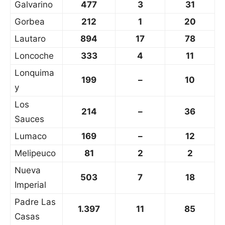
Galvarino
477
3
31
Gorbea
212
1
20
Lautaro
894
17
78
Loncoche
333
4
11
Lonquima
199
–
10
y
Los
214
–
36
Sauces
Lumaco
169
–
12
Melipeuco
81
2
2
Nueva
503
7
18
Imperial
Padre Las
1.397
11
85
Casas