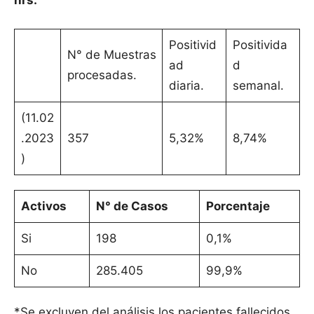
hrs.
Positivid
Positivida
N° de Muestras
ad
d
procesadas.
diaria.
semanal.
(11.02
.2023
357
5,32%
8,74%
)
Activos
N° de Casos
Porcentaje
Si
198
0,1%
No
285.405
99,9%
*Se excluyen del análisis los pacientes fallecidos.