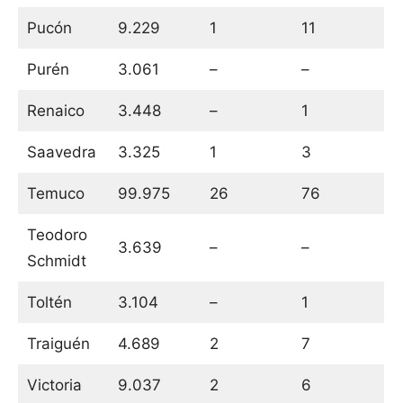
Pucón
9.229
1
11
Purén
3.061
–
–
Renaico
3.448
–
1
Saavedra
3.325
1
3
Temuco
99.975
26
76
Teodoro
3.639
–
–
Schmidt
Toltén
3.104
–
1
Traiguén
4.689
2
7
Victoria
9.037
2
6