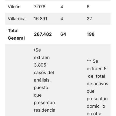
Vilcún
7.978
4
6
Villarrica
16.891
4
22
Total
287.482
64
198
General
(Se
extraen
** Se
3.805
extraen 5
casos del
del total
análisis,
de activos
puesto
que
que
presentan
presentan
domicilio
residencia
en otra