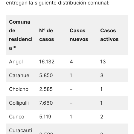
entregan la siguiente distribución comunal:
Comuna
de
N° de
Casos
Casos
residenci
casos
nuevos
activos
a *
Angol
16.132
4
13
Carahue
5.850
1
3
Cholchol
2.585
–
1
Collipulli
7.660
–
1
Cunco
5.119
1
2
Curacautí