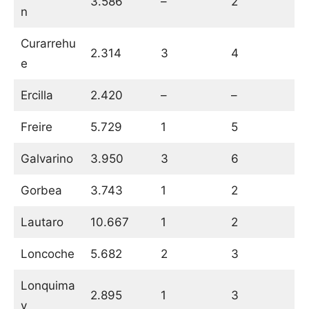
3.586
–
2
n
Curarrehu
2.314
3
4
e
Ercilla
2.420
–
–
Freire
5.729
1
5
Galvarino
3.950
3
6
Gorbea
3.743
1
2
Lautaro
10.667
1
2
Loncoche
5.682
2
3
Lonquima
2.895
1
3
y