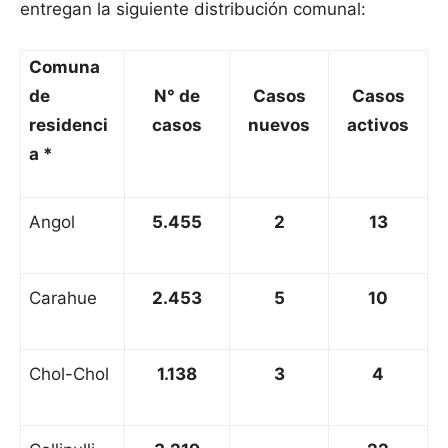
entregan la siguiente distribución comunal:
Comuna
de
N° de
Casos
Casos
residenci
casos
nuevos
activos
a *
Angol
5.455
2
13
Carahue
2.453
5
10
Chol-Chol
1.138
3
4