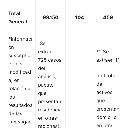
Total
99.150
104
459
General
*Informaci
(Se
ón
extraen
** Se
susceptibl
725 casos
extraen 11
e de ser
del
modificad
del total
análisis,
a, en
de
puesto
relación a
activos
que
los
que
presentan
resultados
presentan
residencia
de las
domicilio
en otras
investigaci
en otra
regiones).