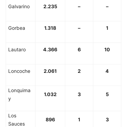
Galvarino
2.235
–
–
Gorbea
1.318
–
1
Lautaro
4.366
6
10
Loncoche
2.061
2
4
Lonquima
1.032
3
5
y
Los
896
1
3
Sauces