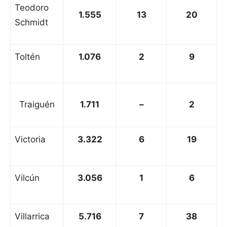
Teodoro
1.555
13
20
Schmidt
Toltén
1.076
2
9
Traiguén
1.711
–
2
Victoria
3.322
6
19
Vilcún
3.056
1
6
Villarrica
5.716
7
38