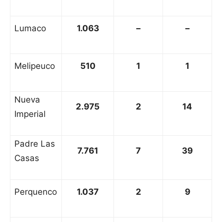
Lumaco
1.063
–
–
Melipeuco
510
1
1
Nueva
2.975
2
14
Imperial
Padre Las
7.761
7
39
Casas
Perquenco
1.037
2
9