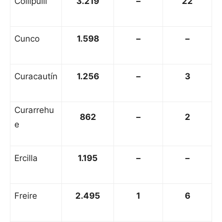
Collipulli
3.219
–
22
Cunco
1.598
–
–
Curacautín
1.256
–
3
Curarrehu
862
–
2
e
Ercilla
1.195
–
–
Freire
2.495
1
6