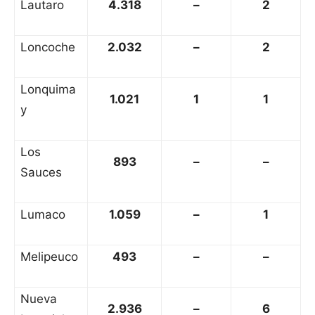
Lautaro
4.318
–
2
Loncoche
2.032
–
2
Lonquima
1.021
1
1
y
Los
893
–
–
Sauces
Lumaco
1.059
–
1
Melipeuco
493
–
–
Nueva
2.936
–
6