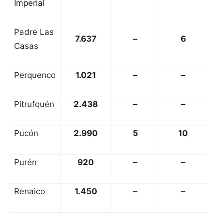
Imperial
Padre Las
7.637
–
6
Casas
Perquenco
1.021
–
–
Pitrufquén
2.438
–
–
Pucón
2.990
5
10
Purén
920
–
–
Renaico
1.450
–
–