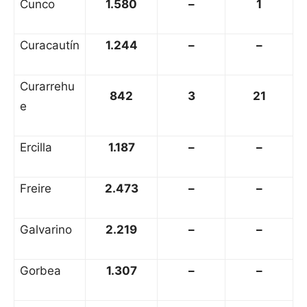
Cunco
1.580
–
1
Curacautín
1.244
–
–
Curarrehu
842
3
21
e
Ercilla
1.187
–
–
Freire
2.473
–
–
Galvarino
2.219
–
–
Gorbea
1.307
–
–