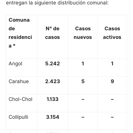
entregan la siguiente distribución comunal:
Comuna
de
N° de
Casos
Casos
residenci
casos
nuevos
activos
a *
Angol
5.242
1
1
Carahue
2.423
5
9
Chol-Chol
1.133
–
–
Collipulli
3.154
–
–