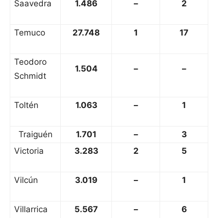
Saavedra
1.486
–
2
Temuco
27.748
1
17
Teodoro
1.504
–
–
Schmidt
Toltén
1.063
–
1
Traiguén
1.701
–
3
Victoria
3.283
2
5
Vilcún
3.019
–
1
Villarrica
5.567
–
6