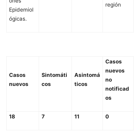
ones
región
Epidemiol
ógicas.
Casos
nuevos
Casos
Sintomáti
Asintomá
no
nuevos
cos
ticos
notificad
os
18
7
11
0