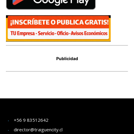
+56 9 83512642
director@traiguencity.cl