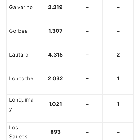
Galvarino
2.219
–
–
Gorbea
1.307
–
–
Lautaro
4.318
–
2
Loncoche
2.032
–
1
Lonquima
1.021
–
1
y
Los
893
–
–
Sauces