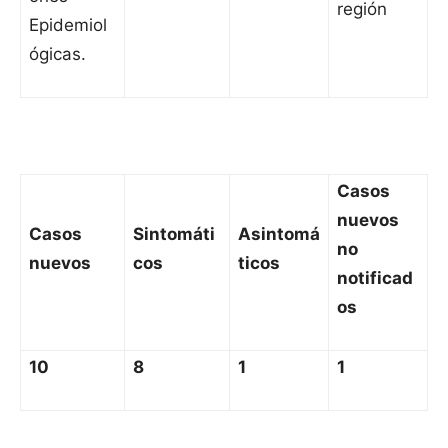
región
Epidemiol
ógicas.
Casos
nuevos
Casos
Sintomáti
Asintomá
no
nuevos
cos
ticos
notificad
os
10
8
1
1