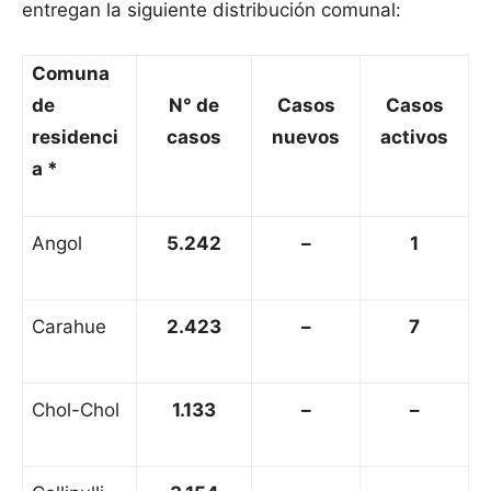
entregan la siguiente distribución comunal:
Comuna
de
N° de
Casos
Casos
residenci
casos
nuevos
activos
a *
Angol
5.242
–
1
Carahue
2.423
–
7
Chol-Chol
1.133
–
–