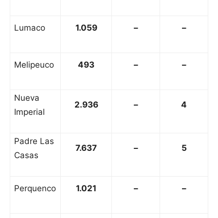
Lumaco
1.059
–
–
Melipeuco
493
–
–
Nueva
2.936
–
4
Imperial
Padre Las
7.637
–
5
Casas
Perquenco
1.021
–
–