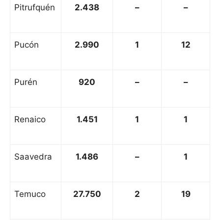
Pitrufquén
2.438
–
–
Pucón
2.990
1
12
Purén
920
–
–
Renaico
1.451
1
1
Saavedra
1.486
–
1
Temuco
27.750
2
19