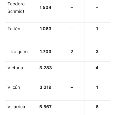
Teodoro
1.504
–
–
Schmidt
Toltén
1.063
–
1
Traiguén
1.703
2
3
Victoria
3.283
–
4
Vilcún
3.019
–
1
Villarrica
5.567
–
6