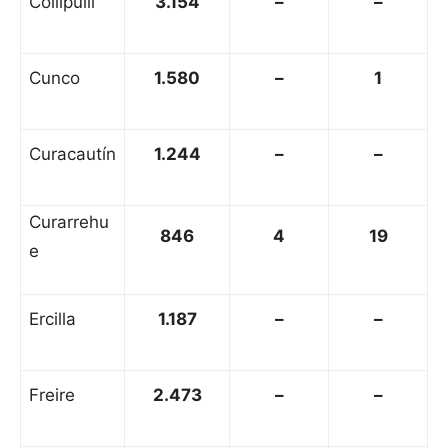
Collipulli
3.154
–
–
Cunco
1.580
–
1
Curacautín
1.244
–
–
Curarrehu
846
4
19
e
Ercilla
1.187
–
–
Freire
2.473
–
–