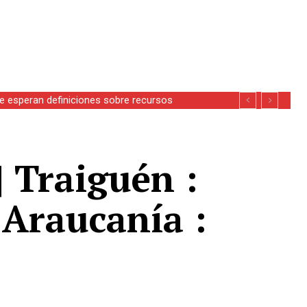
se esperan definiciones sobre recursos
| Traiguén :
 Araucanía :