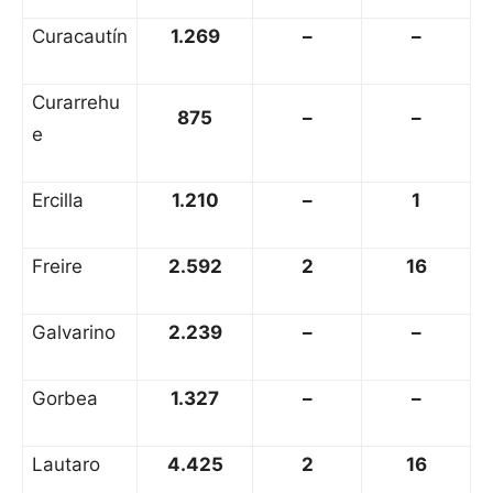
Curacautín
1.269
–
–
Curarrehu
875
–
–
e
Ercilla
1.210
–
1
Freire
2.592
2
16
Galvarino
2.239
–
–
Gorbea
1.327
–
–
Lautaro
4.425
2
16