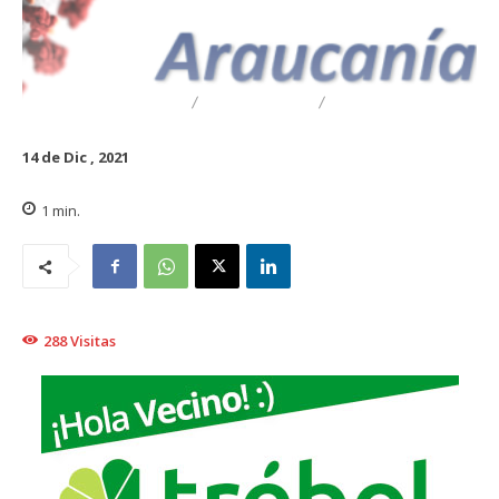
DESTACADO
REGIONAL
TRAIGUÉN
14 de Dic , 2021
1
min.
288
Visitas