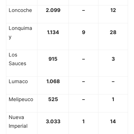
Loncoche
2.099
–
12
Lonquima
1.134
9
28
y
Los
915
–
3
Sauces
Lumaco
1.068
–
–
Melipeuco
525
–
1
Nueva
3.033
1
14
Imperial