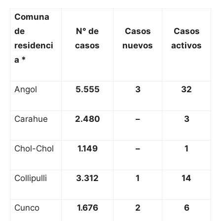
Comuna
de
N° de
Casos
Casos
residenci
casos
nuevos
activos
a *
Angol
5.555
3
32
Carahue
2.480
–
3
Chol-Chol
1.149
–
1
Collipulli
3.312
1
14
Cunco
1.676
2
6