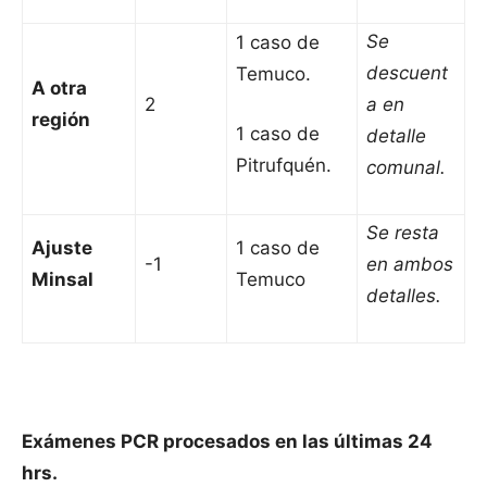
Se
1 caso de
descuent
Temuco.
A otra
2
a en
región
1 caso de
detalle
Pitrufquén.
comunal.
Se resta
Ajuste
1 caso de
-1
en ambos
Minsal
Temuco
detalles.
Exámenes PCR procesados en las últimas 24
hrs.