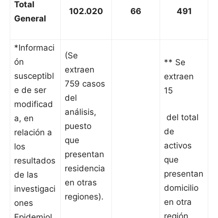
Total
102.020
66
491
General
*Informaci
(Se
ón
** Se
extraen
susceptibl
extraen
759 casos
e de ser
15
del
modificad
análisis,
del total
a, en
puesto
de
relación a
que
activos
los
presentan
que
resultados
residencia
presentan
de las
en otras
domicilio
investigaci
regiones).
en otra
ones
región
Epidemiol