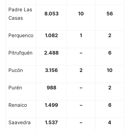
Padre Las
8.053
10
56
Casas
Perquenco
1.082
1
2
Pitrufquén
2.488
–
6
Pucón
3.156
2
10
Purén
988
–
2
Renaico
1.499
–
6
Saavedra
1.537
–
4