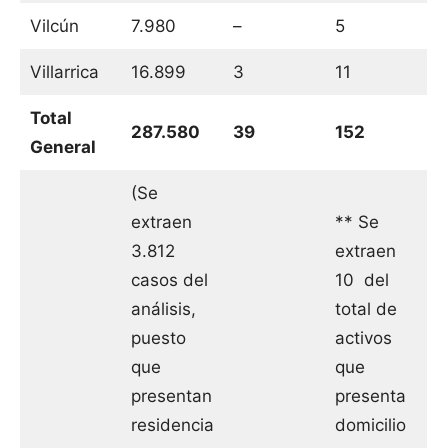
Vilcún
7.980
–
5
Villarrica
16.899
3
11
Total
287.580
39
152
General
(Se
extraen
** Se
3.812
extraen
casos del
10 del
análisis,
total de
puesto
activos
que
que
presentan
presenta
residencia
domicilio