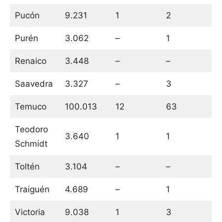
Pucón
9.231
1
2
Purén
3.062
–
1
Renaico
3.448
–
–
Saavedra
3.327
–
3
Temuco
100.013
12
63
Teodoro
3.640
1
1
Schmidt
Toltén
3.104
–
–
Traiguén
4.689
–
1
Victoria
9.038
1
3