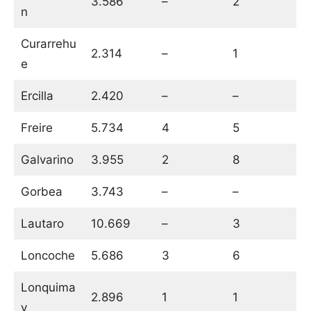
3.586
–
2
n
Curarrehu
2.314
–
1
e
Ercilla
2.420
–
–
Freire
5.734
4
5
Galvarino
3.955
2
8
Gorbea
3.743
–
–
Lautaro
10.669
–
3
Loncoche
5.686
3
6
Lonquima
2.896
1
1
y