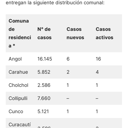
entregan la siguiente distribución comunal:
Comuna
de
N° de
Casos
Casos
residenci
casos
nuevos
activos
a *
Angol
16.145
6
16
Carahue
5.852
2
4
Cholchol
2.586
1
1
Collipulli
7.660
–
–
Cunco
5.121
1
1
Curacautí