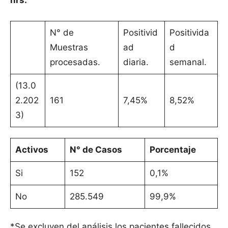
hrs.
N° de
Positivid
Positivida
Muestras
ad
d
procesadas.
diaria.
semanal.
(13.0
2.202
161
7,45%
8,52%
3)
Activos
N° de Casos
Porcentaje
Si
152
0,1%
No
285.549
99,9%
*Se excluyen del análisis los pacientes fallecidos.