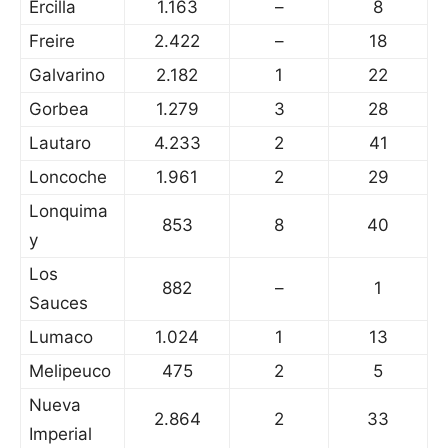
Ercilla
1.163
–
8
Freire
2.422
–
18
Galvarino
2.182
1
22
Gorbea
1.279
3
28
Lautaro
4.233
2
41
Loncoche
1.961
2
29
Lonquima
853
8
40
y
Los
882
–
1
Sauces
Lumaco
1.024
1
13
Melipeuco
475
2
5
Nueva
2.864
2
33
Imperial