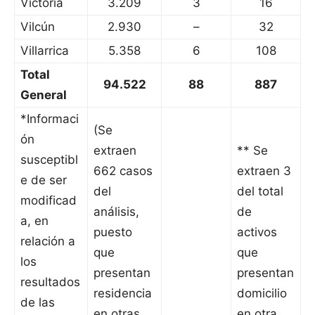
Victoria
3.209
3
16
Vilcún
2.930
–
32
Villarrica
5.358
6
108
Total
94.522
88
887
General
*Informaci
(Se
ón
extraen
** Se
susceptibl
662 casos
extraen 3
e de ser
del
del total
modificad
análisis,
de
a, en
puesto
activos
relación a
que
que
los
presentan
presentan
resultados
residencia
domicilio
de las
en otras
en otra