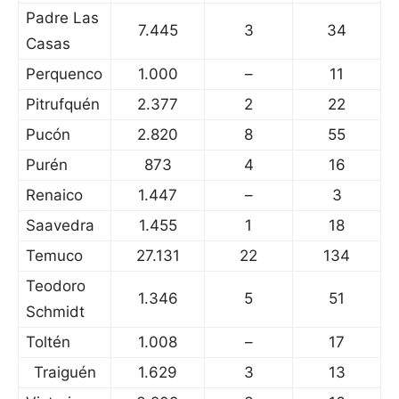
Padre Las
7.445
3
34
Casas
Perquenco
1.000
–
11
Pitrufquén
2.377
2
22
Pucón
2.820
8
55
Purén
873
4
16
Renaico
1.447
–
3
Saavedra
1.455
1
18
Temuco
27.131
22
134
Teodoro
1.346
5
51
Schmidt
Toltén
1.008
–
17
Traiguén
1.629
3
13