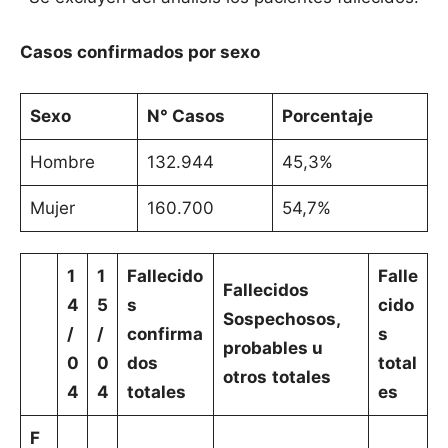
Casos confirmados por sexo
Sexo
N° Casos
Porcentaje
Hombre
132.944
45,3%
Mujer
160.700
54,7%
1
1
Fallecido
Falle
Fallecidos
4
5
s
cido
Sospechosos,
/
/
confirma
s
probables u
0
0
dos
total
otros
totales
4
4
totales
es
F