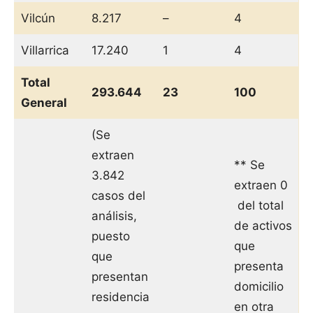
Vilcún
8.217
–
4
Villarrica
17.240
1
4
Total
293.644
23
100
General
(Se
extraen
** Se
3.842
extraen 0
casos del
del total
análisis,
de activos
puesto
que
que
presenta
presentan
domicilio
residencia
en otra