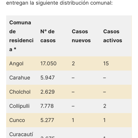
entregan la siguiente distribución comunal:
Comuna
de
N° de
Casos
Casos
residenci
casos
nuevos
activos
a *
Angol
17.050
2
15
Carahue
5.947
–
–
Cholchol
2.629
–
–
Collipulli
7.778
–
2
Cunco
5.277
1
1
Curacautí