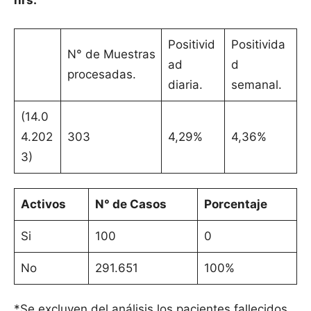
hrs.
Positivid
Positivida
N° de Muestras
ad
d
procesadas.
diaria.
semanal.
(14.0
4.202
303
4,29%
4,36%
3)
Activos
N° de Casos
Porcentaje
Si
100
0
No
291.651
100%
*Se excluyen del análisis los pacientes fallecidos.