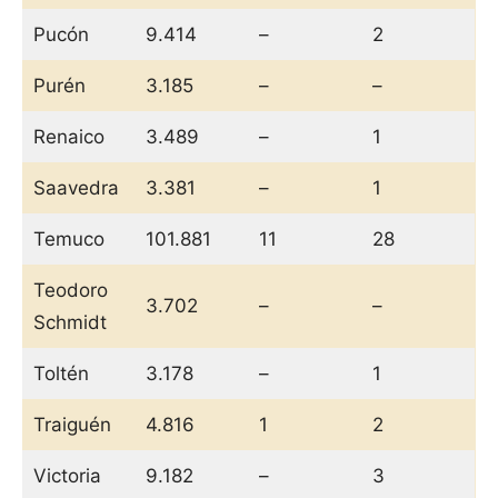
Pucón
9.414
–
2
Purén
3.185
–
–
Renaico
3.489
–
1
Saavedra
3.381
–
1
Temuco
101.881
11
28
Teodoro
3.702
–
–
Schmidt
Toltén
3.178
–
1
Traiguén
4.816
1
2
Victoria
9.182
–
3