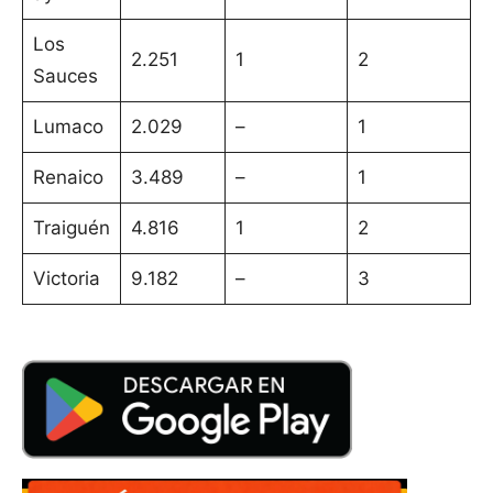
Los
2.251
1
2
Sauces
Lumaco
2.029
–
1
Renaico
3.489
–
1
Traiguén
4.816
1
2
Victoria
9.182
–
3