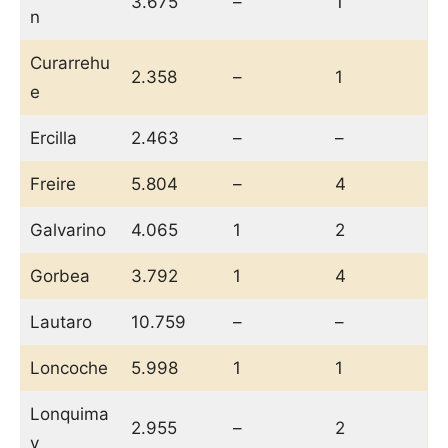
3.675
–
1
n
Curarrehu
2.358
–
1
e
Ercilla
2.463
–
–
Freire
5.804
–
4
Galvarino
4.065
1
2
Gorbea
3.792
1
4
Lautaro
10.759
–
–
Loncoche
5.998
1
1
Lonquima
2.955
–
2
y