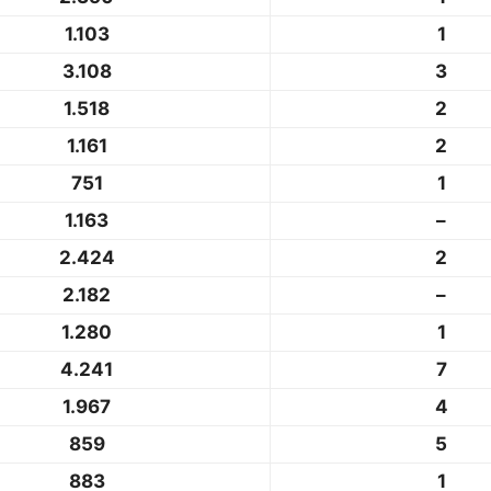
1.103
1
3.108
3
1.518
2
1.161
2
751
1
1.163
–
2.424
2
2.182
–
1.280
1
4.241
7
1.967
4
859
5
883
1