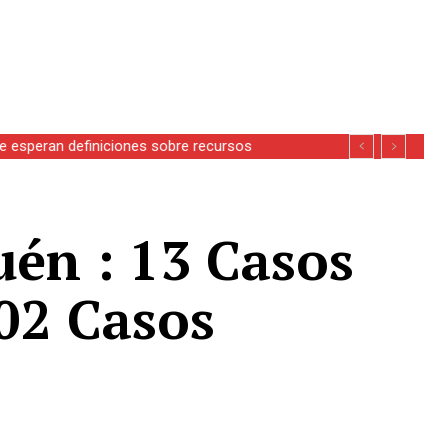
se esperan definiciones sobre recursos
guén : 13 Casos
102 Casos