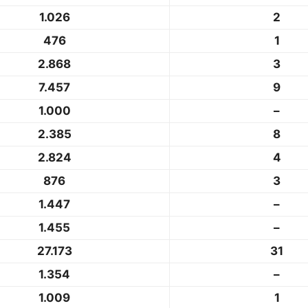
1.026
2
476
1
2.868
3
7.457
9
1.000
–
2.385
8
2.824
4
876
3
1.447
–
1.455
–
27.173
31
1.354
–
1.009
1