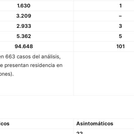
1.630
1
3.209
–
2.933
3
5.362
5
94.648
101
en 663 casos del análisis,
e presentan residencia en
ones).
icos
Asintomáticos
22