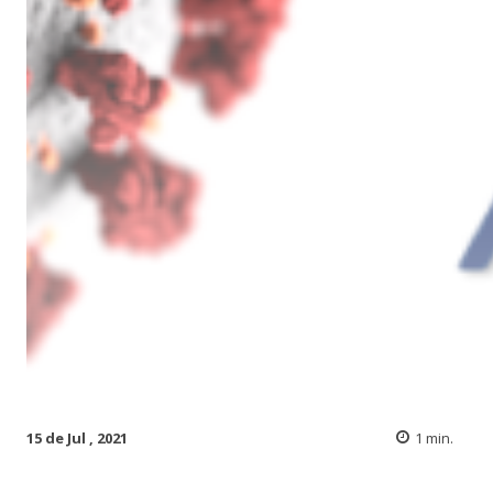
15 de Jul , 2021
1
min.