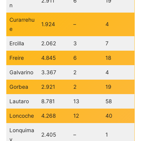
2.911
6
19
n
Curarrehu
1.924
–
4
e
Ercilla
2.062
3
7
Freire
4.845
6
18
Galvarino
3.367
2
4
Gorbea
2.921
2
19
Lautaro
8.781
13
58
Loncoche
4.268
12
40
Lonquima
2.405
–
1
y