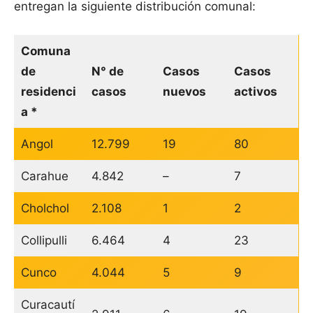
entregan la siguiente distribución comunal:
Comuna
de
N° de
Casos
Casos
residenci
casos
nuevos
activos
a *
Angol
12.799
19
80
Carahue
4.842
–
7
Cholchol
2.108
1
2
Collipulli
6.464
4
23
Cunco
4.044
5
9
Curacautí