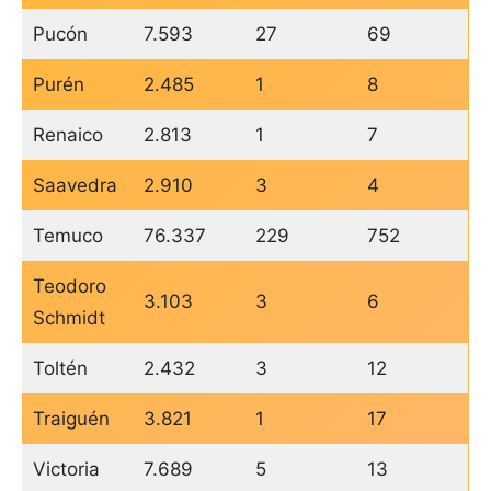
Pucón
7.593
27
69
Purén
2.485
1
8
Renaico
2.813
1
7
Saavedra
2.910
3
4
Temuco
76.337
229
752
Teodoro
3.103
3
6
Schmidt
Toltén
2.432
3
12
Traiguén
3.821
1
17
Victoria
7.689
5
13