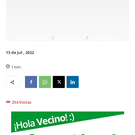
DESTACADO
REGIONAL
TRAIGUÉN
15 de Jul , 2022
1
min.
254
Visitas