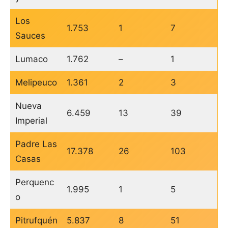
Los
1.753
1
7
Sauces
Lumaco
1.762
–
1
Melipeuco
1.361
2
3
Nueva
6.459
13
39
Imperial
Padre Las
17.378
26
103
Casas
Perquenc
1.995
1
5
o
Pitrufquén
5.837
8
51