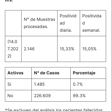
hrs.
Positivid
Positivida
N° de Muestras
ad
d
procesadas.
diaria.
semanal.
(14.0
7.202
2.146
15,33%
15,05%
2)
Activos
N° de Casos
Porcentaje
Si
1.485
0.7%
No
226.609
99.3%
*Se excluyen del análisis los pacientes fallecidos.