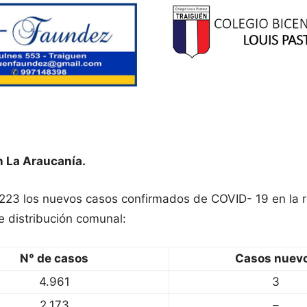
n La Araucanía.
n 223 los nuevos casos confirmados de COVID- 19 en la 
e distribución comunal:
N° de casos
Casos nuev
4.961
3
2.173
–