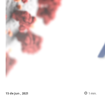
15 de Jun , 2021
1
min.