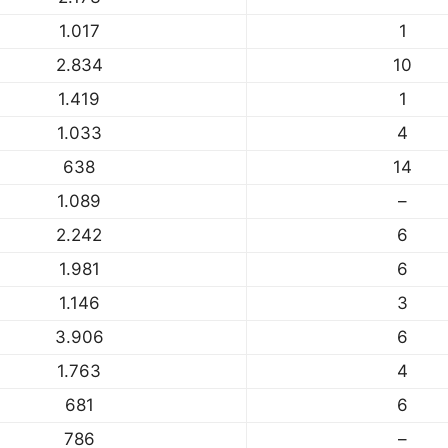
1.017
1
2.834
10
1.419
1
1.033
4
638
14
1.089
–
2.242
6
1.981
6
1.146
3
3.906
6
1.763
4
681
6
786
–