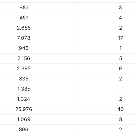
981
3
451
4
2.686
2
7.078
17
945
1
2.156
5
2.385
9
835
2
1.385
–
1.324
2
25.976
40
1.069
8
896
2