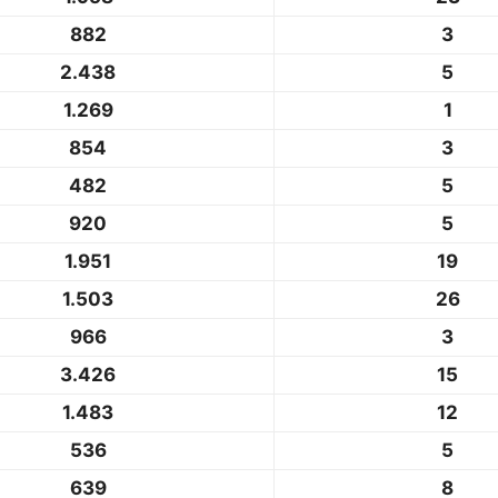
882
3
2.438
5
1.269
1
854
3
482
5
920
5
1.951
19
1.503
26
966
3
3.426
15
1.483
12
536
5
639
8