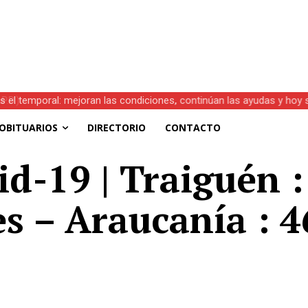
s el temporal: mejoran las condiciones, continúan las ayudas y hoy 
OBITUARIOS
DIRECTORIO
CONTACTO
id-19 | Traiguén :
es – Araucanía : 