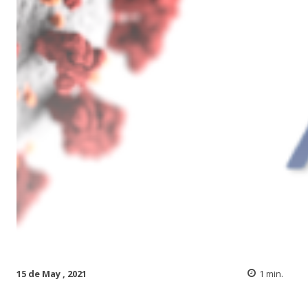
15 de May , 2021
1
min.