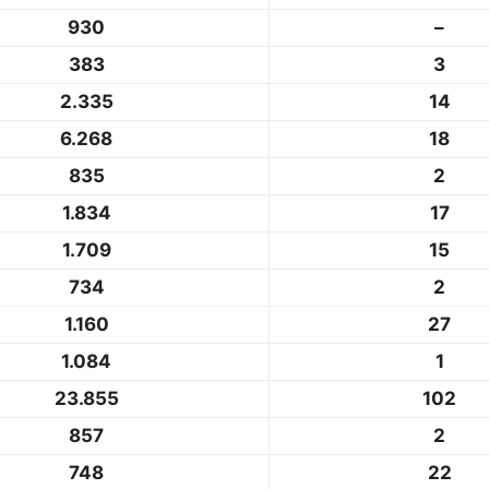
930
–
383
3
2.335
14
6.268
18
835
2
1.834
17
1.709
15
734
2
1.160
27
1.084
1
23.855
102
857
2
748
22