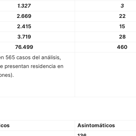
1.327
3
2.669
22
2.415
15
3.719
28
76.499
460
en 565 casos del análisis,
e presentan residencia en
ones).
icos
Asintomáticos
136