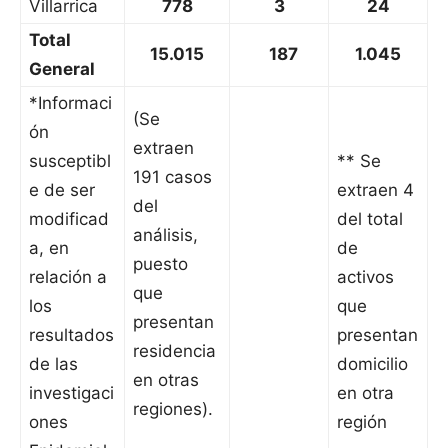
Villarrica
778
3
24
Total
15.015
187
1.045
General
*Informaci
(Se
ón
extraen
susceptibl
** Se
191 casos
e de ser
extraen 4
del
modificad
del total
análisis,
a, en
de
puesto
relación a
activos
que
los
que
presentan
resultados
presentan
residencia
de las
domicilio
en otras
investigaci
en otra
regiones).
ones
región