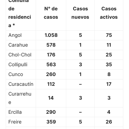
Comuna
de
N° de
Casos
Casos
residenci
casos
nuevos
activos
a *
Angol
1.058
5
75
Carahue
578
1
11
Chol-Chol
176
5
25
Collipulli
563
3
35
Cunco
260
1
8
Curacautín
112
–
17
Curarrehu
14
3
3
e
Ercilla
290
–
4
Freire
359
5
26