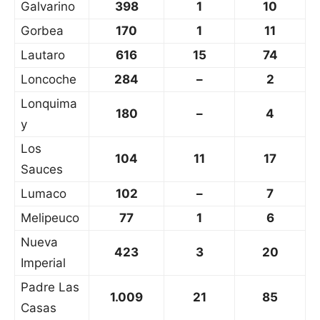
Galvarino
398
1
10
Gorbea
170
1
11
Lautaro
616
15
74
Loncoche
284
–
2
Lonquima
180
–
4
y
Los
104
11
17
Sauces
Lumaco
102
–
7
Melipeuco
77
1
6
Nueva
423
3
20
Imperial
Padre Las
1.009
21
85
Casas