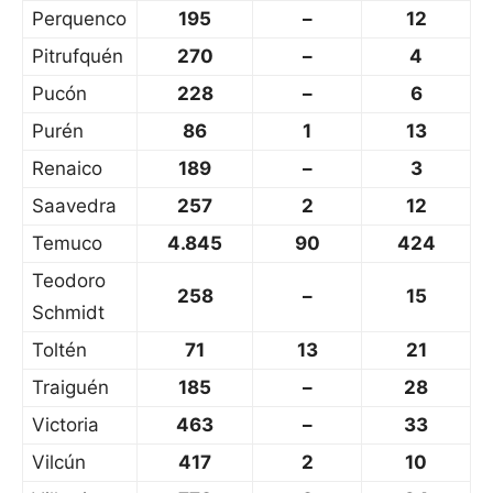
Perquenco
195
–
12
Pitrufquén
270
–
4
Pucón
228
–
6
Purén
86
1
13
Renaico
189
–
3
Saavedra
257
2
12
Temuco
4.845
90
424
Teodoro
258
–
15
Schmidt
Toltén
71
13
21
Traiguén
185
–
28
Victoria
463
–
33
Vilcún
417
2
10